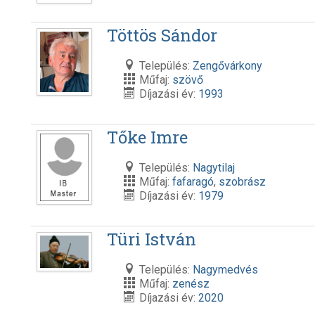
Töttös Sándor
Település:
Zengővárkony
Műfaj:
szövő
Díjazási év:
1993
Tőke Imre
Település:
Nagytilaj
Műfaj:
fafaragó
,
szobrász
Díjazási év:
1979
Türi István
Település:
Nagymedvés
Műfaj:
zenész
Díjazási év:
2020