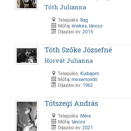
Tóth Julianna
Település:
Bag
Műfaj:
énekes
,
táncos
Díjazási év:
2015
Tóth Szőke Józsefné
Horvát Julianna
Település:
Kisbajom
Műfaj:
mesemondó
Díjazási év:
1962
Tötszegi András
Település:
Méra
Műfaj:
táncos
Díjazási év:
2021