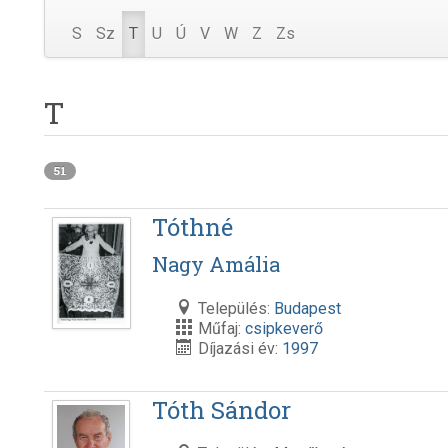
S
Sz
T
U
Ú
V
W
Z
Zs
T
51
Tóthné
Nagy Amália
Település:
Budapest
Műfaj:
csipkeverő
Díjazási év:
1997
Tóth Sándor