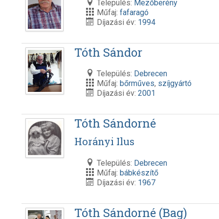
Település:
Mezőberény
Műfaj:
fafaragó
Díjazási év:
1994
Tóth Sándor
Település:
Debrecen
Műfaj:
bőrműves
,
szíjgyártó
Díjazási év:
2001
Tóth Sándorné
Horányi Ilus
Település:
Debrecen
Műfaj:
bábkészítő
Díjazási év:
1967
Tóth Sándorné (Bag)