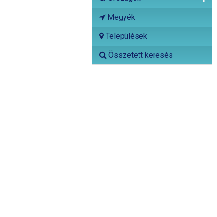
Megyék
Települések
Összetett keresés