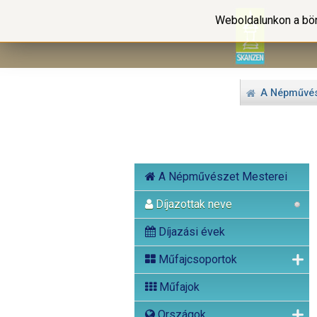
Weboldalunkon a bön
A Népművés
A Népművészet Mesterei
Díjazottak neve
Díjazási évek
Műfajcsoportok
Műfajok
Országok