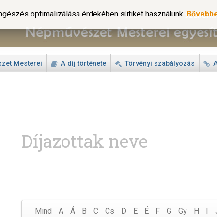
gészés optimalizálása érdekében sütiket használunk.
Bővebb
zet Mesterei
A díj története
Törvényi szabályozás
A
Díjazottak neve
Mind
A
Á
B
C
Cs
D
E
É
F
G
Gy
H
I