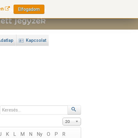
en
Elfogadom
datlap
Kapcsolat
20
J
K
L
M
N
Ny
O
P
R