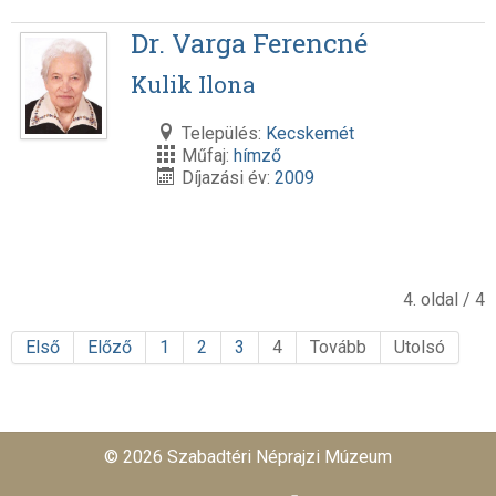
Dr. Varga Ferencné
Kulik Ilona
Település:
Kecskemét
Műfaj:
hímző
Díjazási év:
2009
4. oldal / 4
Első
Előző
1
2
3
4
Tovább
Utolsó
© 2026 Szabadtéri Néprajzi Múzeum