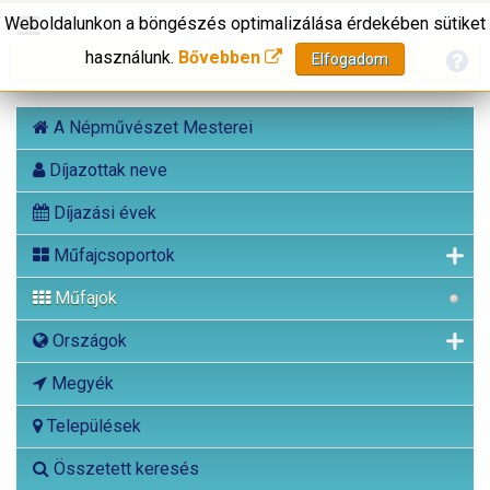
Weboldalunkon a böngészés optimalizálása érdekében sütiket
használunk.
Bővebben
Elfogadom
A Népművészet Mesterei
Díjazottak neve
Díjazási évek
Műfajcsoportok
Műfajok
Országok
Megyék
Települések
Összetett keresés