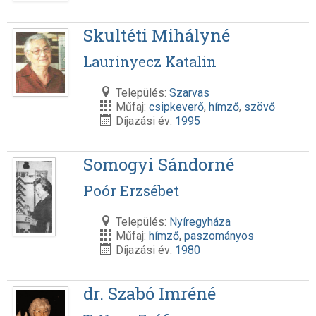
Skultéti Mihályné
Laurinyecz Katalin
Település:
Szarvas
Műfaj:
csipkeverő
,
hímző
,
szövő
Díjazási év:
1995
Somogyi Sándorné
Poór Erzsébet
Település:
Nyíregyháza
Műfaj:
hímző
,
paszományos
Díjazási év:
1980
dr. Szabó Imréné