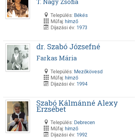
T. Nagy Zsófia
Település:
Békés
Műfaj:
hímző
Díjazási év:
1973
dr. Szabó Józsefné
Farkas Mária
Település:
Mezőkövesd
Műfaj:
hímző
Díjazási év:
1994
Szabó Kálmánné Alexy
Erzsébet
Település:
Debrecen
Műfaj:
hímző
Díjazási év:
1992