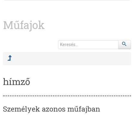
Műfajok
hímző
Személyek azonos műfajban