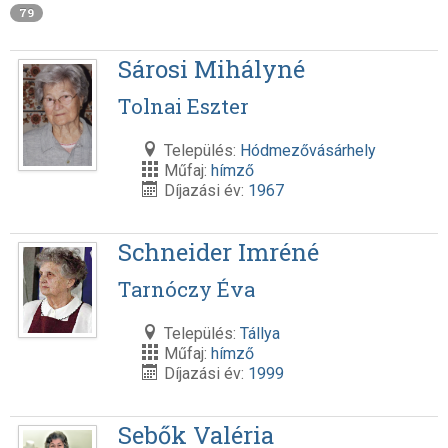
79
Sárosi Mihályné
Tolnai Eszter
Település:
Hódmezővásárhely
Műfaj:
hímző
Díjazási év:
1967
Schneider Imréné
Tarnóczy Éva
Település:
Tállya
Műfaj:
hímző
Díjazási év:
1999
Sebők Valéria