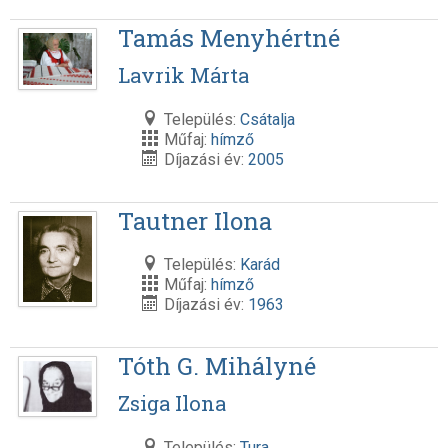
Tamás Menyhértné
Lavrik Márta
Település:
Csátalja
Műfaj:
hímző
Díjazási év:
2005
Tautner Ilona
Település:
Karád
Műfaj:
hímző
Díjazási év:
1963
Tóth G. Mihályné
Zsiga Ilona
Település:
Tura