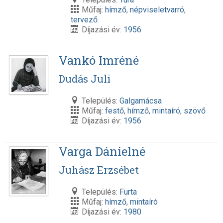
Műfaj:
hímző
,
népviseletvarró
,
tervező
Díjazási év:
1956
Vankó Imréné
Dudás Juli
Település:
Galgamácsa
Műfaj:
festő
,
hímző
,
mintaíró
,
szövő
Díjazási év:
1956
Varga Dánielné
Juhász Erzsébet
Település:
Furta
Műfaj:
hímző
,
mintaíró
Díjazási év:
1980