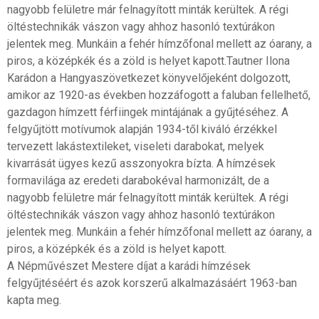
nagyobb felületre már felnagyított minták kerültek. A régi
öltéstechnikák vászon vagy ahhoz hasonló textúrákon
jelentek meg. Munkáin a fehér hímzőfonal mellett az óarany, a
piros, a középkék és a zöld is helyet kapott.Tautner Ilona
Karádon a Hangyaszövetkezet könyvelőjeként dolgozott,
amikor az 1920-as években hozzáfogott a faluban fellelhető,
gazdagon hímzett férfiingek mintájának a gyűjtéséhez. A
felgyűjtött motívumok alapján 1934-től kiváló érzékkel
tervezett lakástextileket, viseleti darabokat, melyek
kivarrását ügyes kezű asszonyokra bízta. A hímzések
formavilága az eredeti darabokéval harmonizált, de a
nagyobb felületre már felnagyított minták kerültek. A régi
öltéstechnikák vászon vagy ahhoz hasonló textúrákon
jelentek meg. Munkáin a fehér hímzőfonal mellett az óarany, a
piros, a középkék és a zöld is helyet kapott.
A Népművészet Mestere díjat a karádi hímzések
felgyűjtéséért és azok korszerű alkalmazásáért 1963-ban
kapta meg.