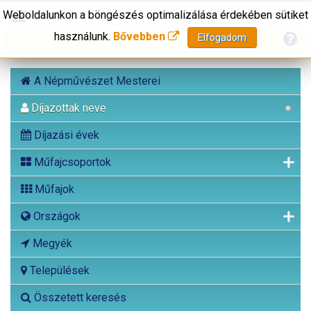
Weboldalunkon a böngészés optimalizálása érdekében sütiket
használunk.
Bővebben
Elfogadom
A Népművészet Mesterei
Díjazottak neve
Díjazási évek
Műfajcsoportok
Műfajok
Országok
Megyék
Települések
Összetett keresés