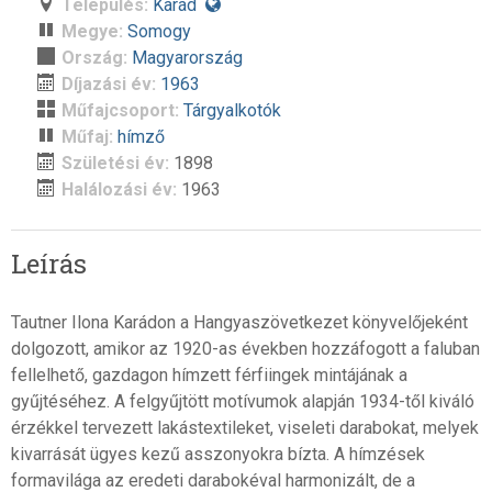
Település:
Karád
Megye:
Somogy
Ország:
Magyarország
Díjazási év:
1963
Műfajcsoport:
Tárgyalkotók
Műfaj:
hímző
Születési év:
1898
Halálozási év:
1963
Leírás
Tautner Ilona Karádon a Hangyaszövetkezet könyvelőjeként
dolgozott, amikor az 1920-as években hozzáfogott a faluban
fellelhető, gazdagon hímzett férfiingek mintájának a
gyűjtéséhez. A felgyűjtött motívumok alapján 1934-től kiváló
érzékkel tervezett lakástextileket, viseleti darabokat, melyek
kivarrását ügyes kezű asszonyokra bízta. A hímzések
formavilága az eredeti darabokéval harmonizált, de a