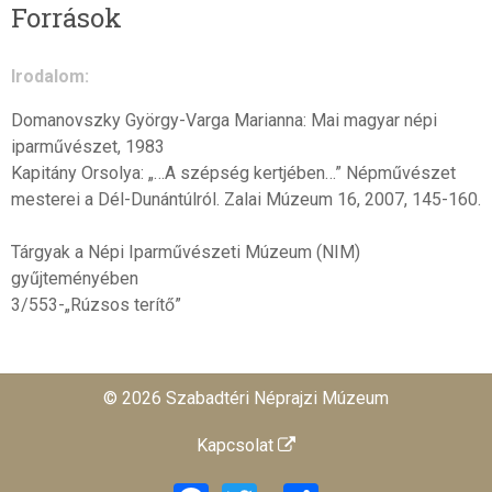
Források
Irodalom:
Domanovszky György-Varga Marianna: Mai magyar népi
iparművészet, 1983
Kapitány Orsolya: „…A szépség kertjében…” Népművészet
mesterei a Dél-Dunántúlról. Zalai Múzeum 16, 2007, 145-160.
Tárgyak a Népi Iparművészeti Múzeum (NIM)
gyűjteményében
3/553-„Rúzsos terítő”
© 2026 Szabadtéri Néprajzi Múzeum
Kapcsolat