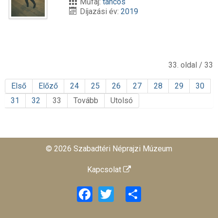
Műfaj:
táncos
Díjazási év:
2019
33. oldal / 33
Első
Előző
24
25
26
27
28
29
30
31
32
33
Tovább
Utolsó
© 2026 Szabadtéri Néprajzi Múzeum
Kapcsolat
Facebook
Twitter
Share