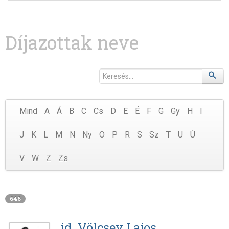
Díjazottak neve
Mind
A
Á
B
C
Cs
D
E
É
F
G
Gy
H
I
J
K
L
M
N
Ny
O
P
R
S
Sz
T
U
Ú
V
W
Z
Zs
646
id. Völcsey Lajos