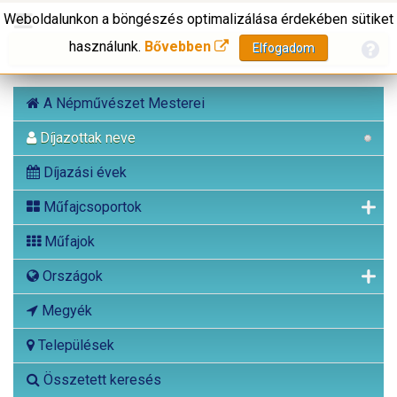
Weboldalunkon a böngészés optimalizálása érdekében sütiket
használunk.
Bővebben
Elfogadom
A Népművészet Mesterei
Díjazottak neve
Díjazási évek
Műfajcsoportok
Műfajok
Országok
Megyék
Települések
Összetett keresés