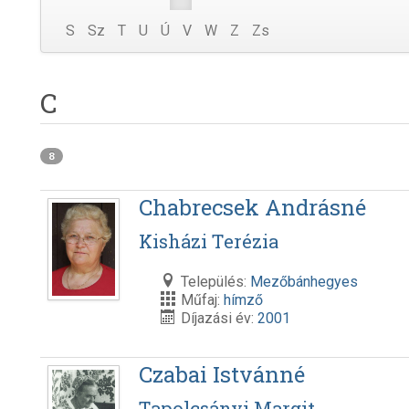
S
Sz
T
U
Ú
V
W
Z
Zs
C
8
Chabrecsek Andrásné
Kisházi Terézia
Település:
Mezőbánhegyes
Műfaj:
hímző
Díjazási év:
2001
Czabai Istvánné
Tapolcsányi Margit