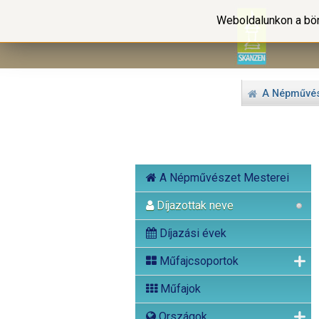
Weboldalunkon a bön
A Népművés
A Népművészet Mesterei
Díjazottak neve
Díjazási évek
Műfajcsoportok
Műfajok
Országok