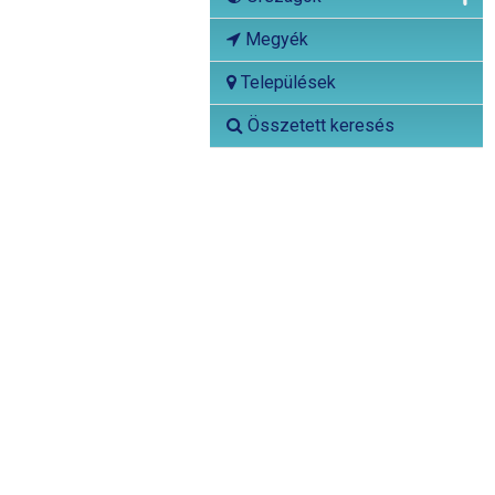
Megyék
Települések
Összetett keresés