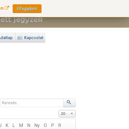
en
Elfogadom
datlap
Kapcsolat
20
J
K
L
M
N
Ny
O
P
R