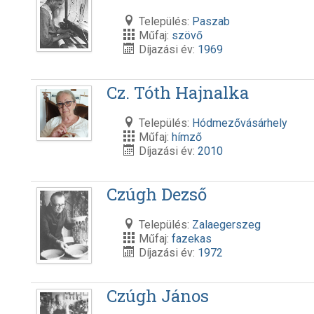
Település:
Paszab
Műfaj:
szövő
Díjazási év:
1969
Cz. Tóth Hajnalka
Település:
Hódmezővásárhely
Műfaj:
hímző
Díjazási év:
2010
Czúgh Dezső
Település:
Zalaegerszeg
Műfaj:
fazekas
Díjazási év:
1972
Czúgh János