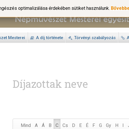
gészés optimalizálása érdekében sütiket használunk.
Bővebb
zet Mesterei
A díj története
Törvényi szabályozás
A
Díjazottak neve
Mind
A
Á
B
C
Cs
D
E
É
F
G
Gy
H
I