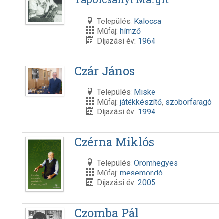
Település:
Kalocsa
Műfaj:
hímző
Díjazási év:
1964
Czár János
Település:
Miske
Műfaj:
játékkészítő
,
szoborfaragó
Díjazási év:
1994
Czérna Miklós
Település:
Oromhegyes
Műfaj:
mesemondó
Díjazási év:
2005
Czomba Pál