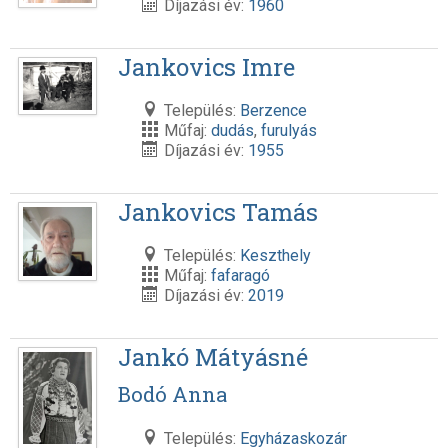
Díjazási év:
1960
Jankovics Imre
Település:
Berzence
Műfaj:
dudás
,
furulyás
Díjazási év:
1955
Jankovics Tamás
Település:
Keszthely
Műfaj:
fafaragó
Díjazási év:
2019
Jankó Mátyásné
Bodó Anna
Település:
Egyházaskozár