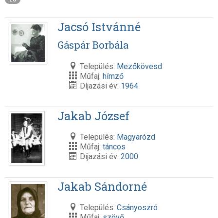
Jacsó Istvánné
Gáspár Borbála
Település:
Mezőkövesd
Műfaj:
hímző
Díjazási év:
1964
Jakab József
Település:
Magyarózd
Műfaj:
táncos
Díjazási év:
2000
Jakab Sándorné
Település:
Csányoszró
Műfaj:
szövő