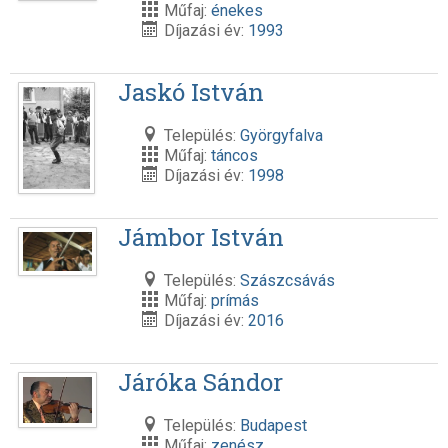
Műfaj:
énekes
Díjazási év:
1993
Jaskó István
Település:
Györgyfalva
Műfaj:
táncos
Díjazási év:
1998
Jámbor István
Település:
Szászcsávás
Műfaj:
prímás
Díjazási év:
2016
Járóka Sándor
Település:
Budapest
Műfaj:
zenész