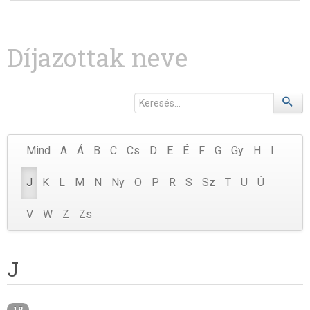
Díjazottak neve
Mind
A
Á
B
C
Cs
D
E
É
F
G
Gy
H
I
J
K
L
M
N
Ny
O
P
R
S
Sz
T
U
Ú
V
W
Z
Zs
J
18