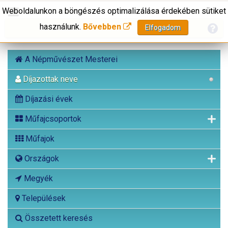
Weboldalunkon a böngészés optimalizálása érdekében sütiket
használunk.
Bővebben
Elfogadom
A Népművészet Mesterei
Díjazottak neve
Díjazási évek
Műfajcsoportok
Műfajok
Országok
Megyék
Települések
Összetett keresés