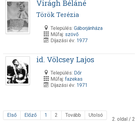
Virágh Béláné
Török Terézia
Település:
Gáborjánháza
Műfaj:
szövő
Díjazási év:
1977
id. Völcsey Lajos
Település:
Dőr
Műfaj:
fazekas
Díjazási év:
1971
Első
Előző
1
2
Tovább
Utolsó
2. oldal / 2