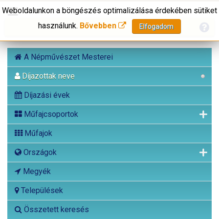
Weboldalunkon a böngészés optimalizálása érdekében sütiket
használunk.
Bővebben
Elfogadom
A Népművészet Mesterei
Díjazottak neve
Díjazási évek
Műfajcsoportok
Műfajok
Országok
Megyék
Települések
Összetett keresés