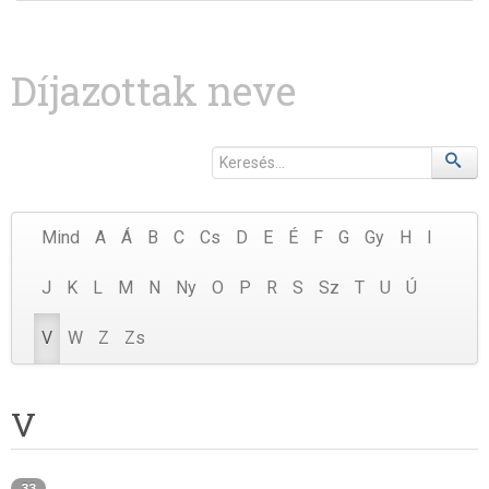
Díjazottak neve
Mind
A
Á
B
C
Cs
D
E
É
F
G
Gy
H
I
J
K
L
M
N
Ny
O
P
R
S
Sz
T
U
Ú
V
W
Z
Zs
V
33