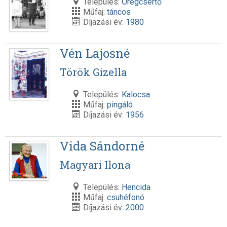
Település:
Öregcsertő
Műfaj:
táncos
Díjazási év:
1980
Vén Lajosné
Török Gizella
Település:
Kalocsa
Műfaj:
pingáló
Díjazási év:
1956
Vida Sándorné
Magyari Ilona
Település:
Hencida
Műfaj:
csuhéfonó
Díjazási év:
2000