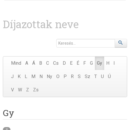
Díjazottak neve
Mind
A
Á
B
C
Cs
D
E
É
F
G
Gy
H
I
J
K
L
M
N
Ny
O
P
R
S
Sz
T
U
Ú
V
W
Z
Zs
Gy
7