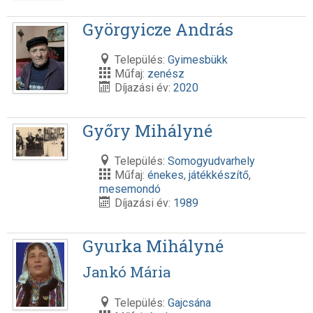
Györgyicze András
Település:
Gyimesbükk
Műfaj:
zenész
Díjazási év:
2020
Győry Mihályné
Település:
Somogyudvarhely
Műfaj:
énekes
,
játékkészítő
,
mesemondó
Díjazási év:
1989
Gyurka Mihályné
Jankó Mária
Település:
Gajcsána