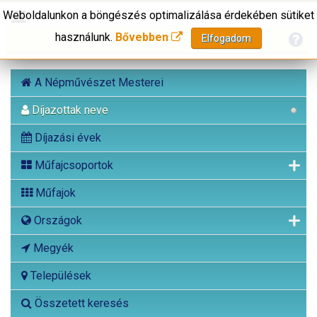
Weboldalunkon a böngészés optimalizálása érdekében sütiket
használunk.
Bővebben
Elfogadom
A Népművészet Mesterei
Díjazottak neve
Díjazási évek
Műfajcsoportok
Műfajok
Országok
Megyék
Települések
Összetett keresés