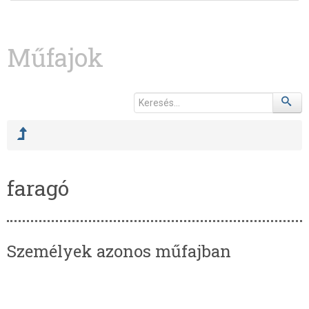
Műfajok
faragó
Személyek azonos műfajban