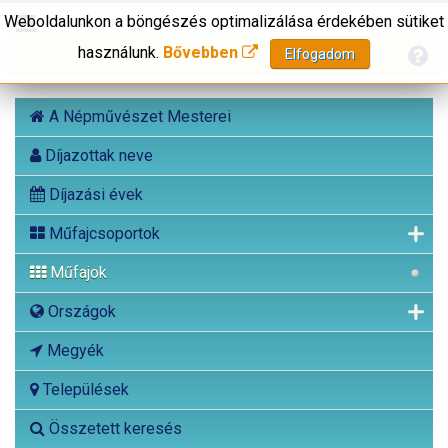
Weboldalunkon a böngészés optimalizálása érdekében sütiket
használunk.
Bővebben
Elfogadom
A Népművészet Mesterei
Díjazottak neve
Díjazási évek
Műfajcsoportok
Műfajok
Országok
Megyék
Települések
Összetett keresés