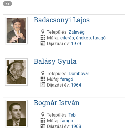
31
Badacsonyi Lajos
Település:
Zalavég
Műfaj:
citerás
,
énekes
,
faragó
Díjazási év:
1979
Balásy Gyula
Település:
Dombóvár
Műfaj:
faragó
Díjazási év:
1964
Bognár István
Település:
Tab
Műfaj:
faragó
Díjazási év:
1968