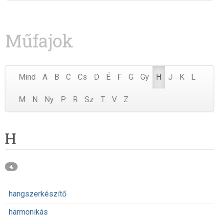
Műfajok
Mind
A
B
C
Cs
D
É
F
G
Gy
H
J
K
L
M
N
Ny
P
R
Sz
T
V
Z
H
4
hangszerkészítő
harmonikás