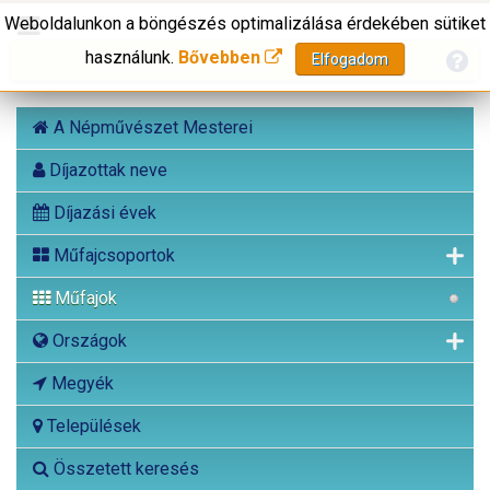
Weboldalunkon a böngészés optimalizálása érdekében sütiket
használunk.
Bővebben
Elfogadom
A Népművészet Mesterei
Díjazottak neve
Díjazási évek
Műfajcsoportok
Műfajok
Országok
Megyék
Települések
Összetett keresés