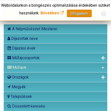
Weboldalunkon a böngészés optimalizálása érdekében sütiket
használunk.
Bővebben
Elfogadom
A Népművészet Mesterei
Díjazottak neve
Díjazási évek
Műfajcsoportok
Műfajok
Országok
Megyék
Települések
Összetett keresés