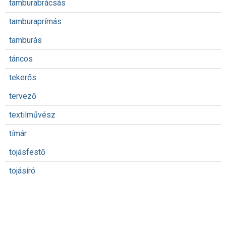
tamburabrácsás
tamburaprímás
tamburás
táncos
tekerős
tervező
textilművész
tímár
tojásfestő
tojásíró