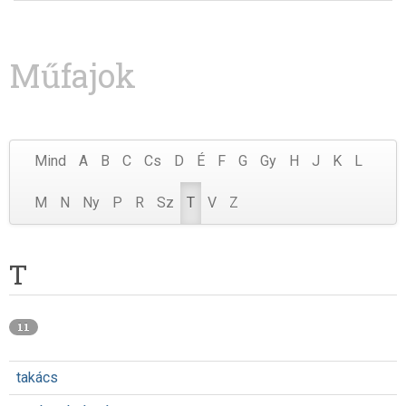
Műfajok
Mind
A
B
C
Cs
D
É
F
G
Gy
H
J
K
L
M
N
Ny
P
R
Sz
T
V
Z
T
11
takács