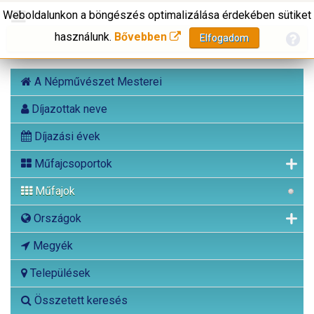
Weboldalunkon a böngészés optimalizálása érdekében sütiket
használunk.
Bővebben
Elfogadom
A Népművészet Mesterei
Díjazottak neve
Díjazási évek
Műfajcsoportok
Műfajok
Országok
Megyék
Települések
Összetett keresés