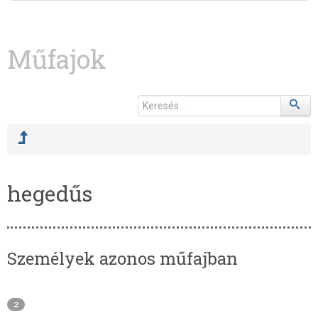
Műfajok
hegedűs
Személyek azonos műfajban
2