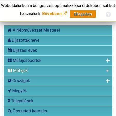
Weboldalunkon a böngészés optimalizálása érdekében sütiket
használunk.
Bővebben
Elfogadom
A Népművészet Mesterei
Díjazottak neve
Díjazási évek
Műfajcsoportok
Műfajok
Országok
Megyék
Települések
Összetett keresés