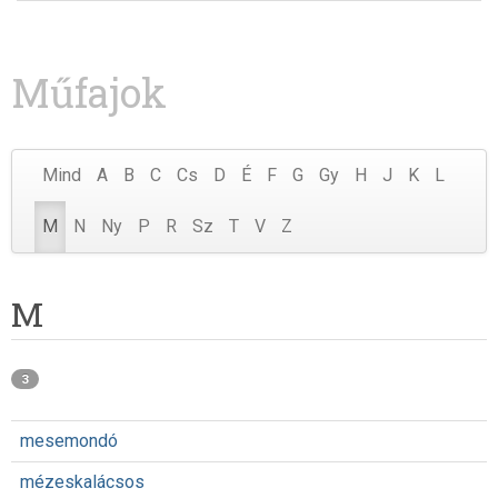
Műfajok
Mind
A
B
C
Cs
D
É
F
G
Gy
H
J
K
L
M
N
Ny
P
R
Sz
T
V
Z
M
3
mesemondó
mézeskalácsos