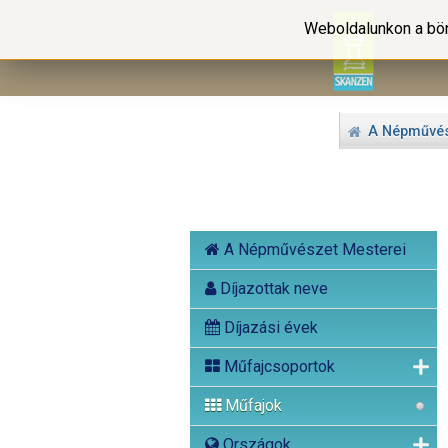
Weboldalunkon a bön
A Népművés
A Népművészet Mesterei
Díjazottak neve
Díjazási évek
Műfajcsoportok
Műfajok
Országok