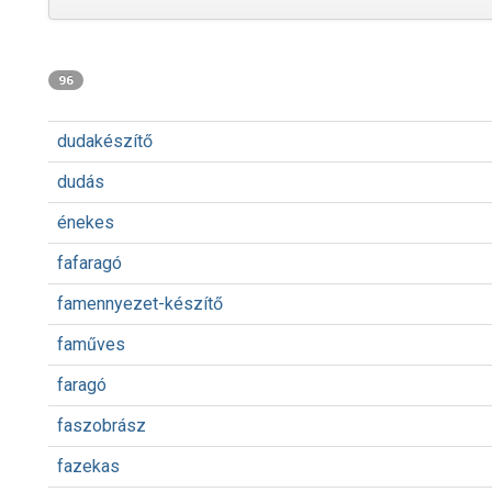
96
dudakészítő
dudás
énekes
fafaragó
famennyezet-készítő
faműves
faragó
faszobrász
fazekas