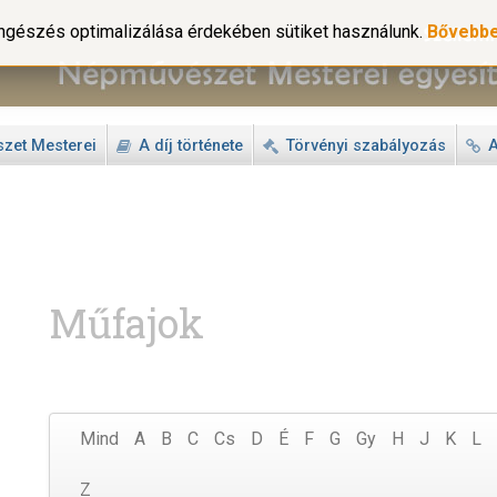
gészés optimalizálása érdekében sütiket használunk.
Bővebb
zet Mesterei
A díj története
Törvényi szabályozás
A
Műfajok
Mind
A
B
C
Cs
D
É
F
G
Gy
H
J
K
L
Z