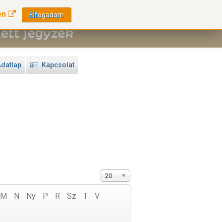
en
Elfogadom
datlap
Kapcsolat
20
M
N
Ny
P
R
Sz
T
V