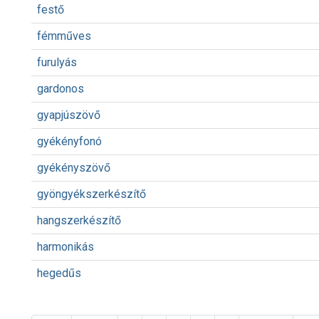
festő
fémműves
furulyás
gardonos
gyapjúszövő
gyékényfonó
gyékényszövő
gyöngyékszerkészítő
hangszerkészítő
harmonikás
hegedűs