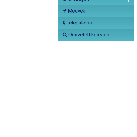
Megyék
Települések
Összetett keresés