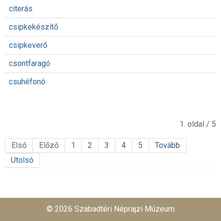
citerás
csipkekészítő
csipkeverő
csontfaragó
csuhéfonó
1. oldal / 5
Első
Előző
1
2
3
4
5
Tovább
Utolsó
© 2026 Szabadtéri Néprajzi Múzeum