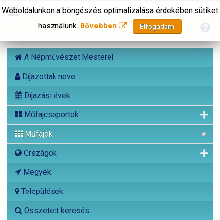
Weboldalunkon a böngészés optimalizálása érdekében sütiket
használunk.
Bővebben
Elfogadom
A Népművészet Mesterei
Díjazottak neve
Díjazási évek
Műfajcsoportok
Műfajok
Országok
Megyék
Települések
Összetett keresés