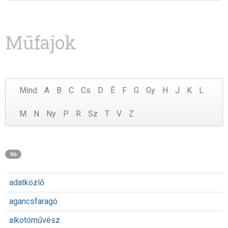
Műfajok
Mind
A
B
C
Cs
D
É
F
G
Gy
H
J
K
L
M
N
Ny
P
R
Sz
T
V
Z
96
adatközlő
agancsfaragó
alkotóművész