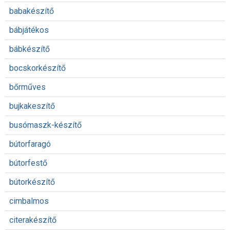
babakészítő
bábjátékos
bábkészítő
bocskorkészítő
bőrműves
bujkakeszítő
busómaszk-készítő
bútorfaragó
bútorfestő
bútorkészítő
cimbalmos
citerakészítő