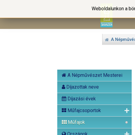
Weboldalunkon a bön
A Népművés
A Népművészet Mesterei
Díjazottak neve
Díjazási évek
Műfajcsoportok
Műfajok
Országok