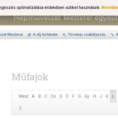
gészés optimalizálása érdekében sütiket használunk.
Bővebb
zet Mesterei
A díj története
Törvényi szabályozás
A
Műfajok
Mind
A
B
C
Cs
D
É
F
G
Gy
H
J
K
L
Z