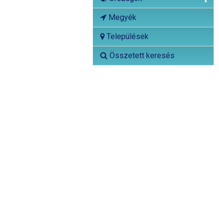
Megyék
Települések
Összetett keresés