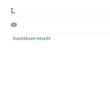
L
1
lószőrékszer-készítő