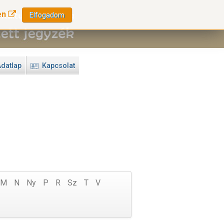
en
Elfogadom
datlap
Kapcsolat
M
N
Ny
P
R
Sz
T
V