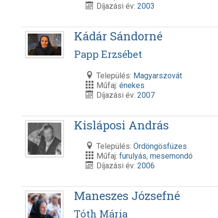
Díjazási év:
2003
Kádár Sándorné
Papp Erzsébet
Település:
Magyarszovát
Műfaj:
énekes
Díjazási év:
2007
Kisláposi András
Település:
Ördöngösfüzes
Műfaj:
furulyás
,
mesemondó
Díjazási év:
2006
Maneszes Józsefné
Tóth Mária