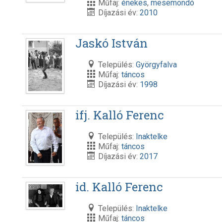
Műfaj:
énekes
,
mesemondó
Díjazási év:
2010
Jaskó István
Település:
Györgyfalva
Műfaj:
táncos
Díjazási év:
1998
ifj. Kalló Ferenc
Település:
Inaktelke
Műfaj:
táncos
Díjazási év:
2017
id. Kalló Ferenc
Település:
Inaktelke
Műfaj:
táncos