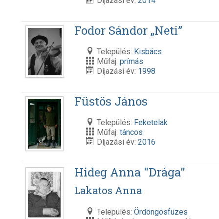
Díjazási év:
2014
Fodor Sándor „Neti”
Település:
Kisbács
Műfaj:
prímás
Díjazási év:
1998
Füstös János
Település:
Feketelak
Műfaj:
táncos
Díjazási év:
2016
Hideg Anna "Drága"
Lakatos Anna
Település:
Ördöngösfüzes