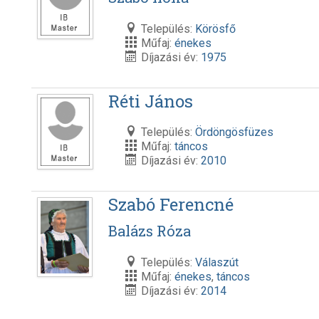
Település:
Körösfő
Műfaj:
énekes
Díjazási év:
1975
Réti János
Település:
Ördöngösfüzes
Műfaj:
táncos
Díjazási év:
2010
Szabó Ferencné
Balázs Róza
Település:
Válaszút
Műfaj:
énekes
,
táncos
Díjazási év:
2014