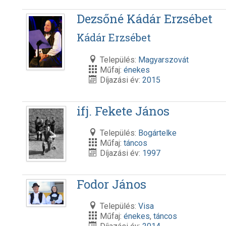
Dezsőné Kádár Erzsébet
Kádár Erzsébet
Település:
Magyarszovát
Műfaj:
énekes
Díjazási év:
2015
ifj. Fekete János
Település:
Bogártelke
Műfaj:
táncos
Díjazási év:
1997
Fodor János
Település:
Visa
Műfaj:
énekes
,
táncos