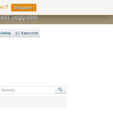
en
Elfogadom
datlap
Kapcsolat