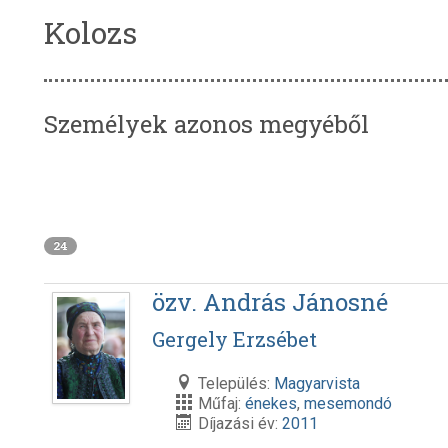
Kolozs
Személyek azonos megyéből
24
özv. András Jánosné
Gergely Erzsébet
Település:
Magyarvista
Műfaj:
énekes
,
mesemondó
Díjazási év:
2011