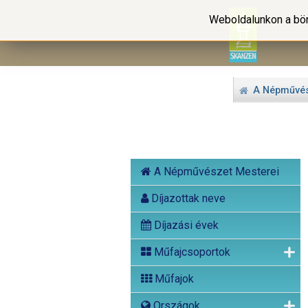
Weboldalunkon a bön
A Népművés
A Népművészet Mesterei
Díjazottak neve
Díjazási évek
Műfajcsoportok
Műfajok
Országok