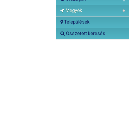
Megyék
Települések
Összetett keresés