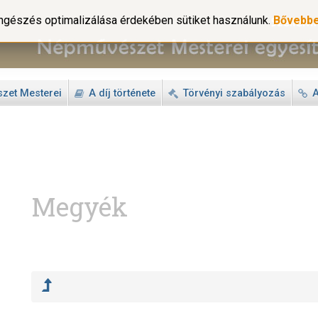
gészés optimalizálása érdekében sütiket használunk.
Bővebb
zet Mesterei
A díj története
Törvényi szabályozás
A
Megyék