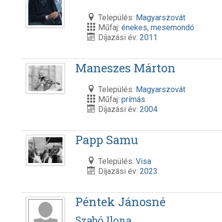
Település:
Magyarszovát
Műfaj:
énekes
,
mesemondó
Díjazási év:
2011
Maneszes Márton
Település:
Magyarszovát
Műfaj:
prímás
Díjazási év:
2004
Papp Samu
Település:
Visa
Díjazási év:
2023
Péntek Jánosné
Szabó Ilona