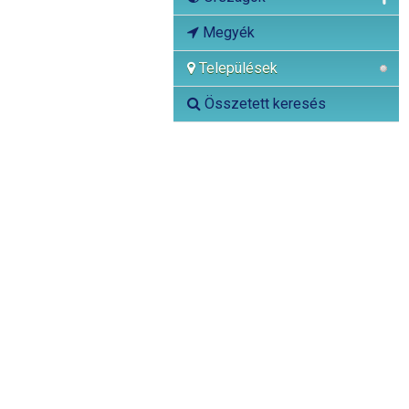
Megyék
Települések
Összetett keresés