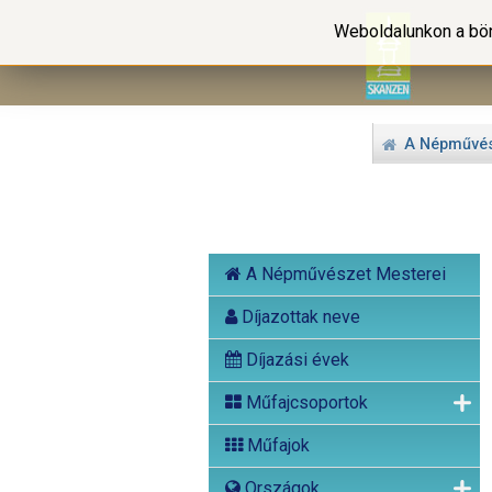
Weboldalunkon a bön
A Népművés
A Népművészet Mesterei
Díjazottak neve
Díjazási évek
Műfajcsoportok
Műfajok
Országok