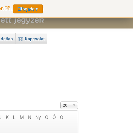
en
Elfogadom
datlap
Kapcsolat
20
J
K
L
M
N
Ny
O
Ó
Ö