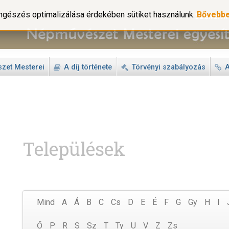
gészés optimalizálása érdekében sütiket használunk.
Bővebb
zet Mesterei
A díj története
Törvényi szabályozás
A
Települések
Mind
A
Á
B
C
Cs
D
E
É
F
G
Gy
H
I
Ő
P
R
S
Sz
T
Ty
U
V
Z
Zs