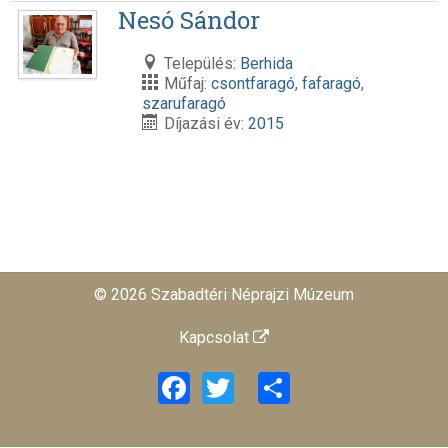
Nesó Sándor
Település:
Berhida
Műfaj:
csontfaragó
,
fafaragó
,
szarufaragó
Díjazási év:
2015
© 2026 Szabadtéri Néprajzi Múzeum
Kapcsolat
Facebook
Twitter
Share