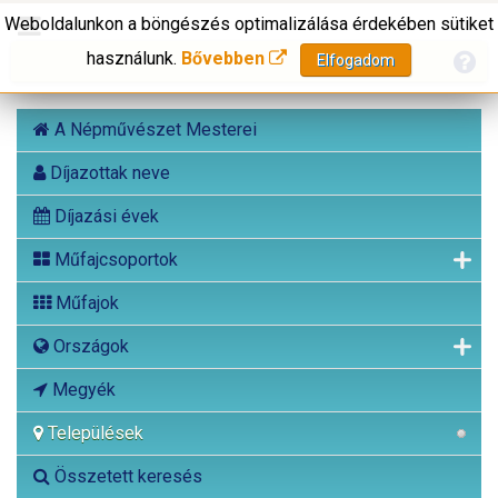
Weboldalunkon a böngészés optimalizálása érdekében sütiket
használunk.
Bővebben
Elfogadom
A Népművészet Mesterei
Díjazottak neve
Díjazási évek
Műfajcsoportok
Műfajok
Országok
Megyék
Települések
Összetett keresés