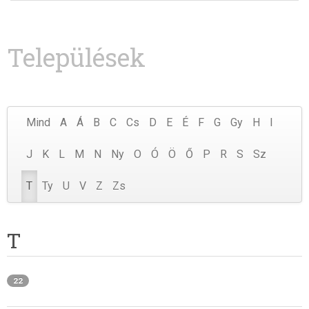
Települések
Mind
A
Á
B
C
Cs
D
E
É
F
G
Gy
H
I
J
K
L
M
N
Ny
O
Ó
Ö
Ő
P
R
S
Sz
T
Ty
U
V
Z
Zs
T
22