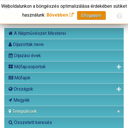
Weboldalunkon a böngészés optimalizálása érdekében sütiket
használunk.
Bővebben
Elfogadom
A Népművészet Mesterei
Díjazottak neve
Díjazási évek
Műfajcsoportok
Műfajok
Országok
Megyék
Települések
Összetett keresés