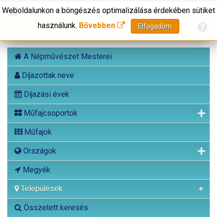
Weboldalunkon a böngészés optimalizálása érdekében sütiket
használunk.
Bővebben
Elfogadom
A Népművészet Mesterei
Díjazottak neve
Díjazási évek
Műfajcsoportok
Műfajok
Országok
Megyék
Települések
Összetett keresés