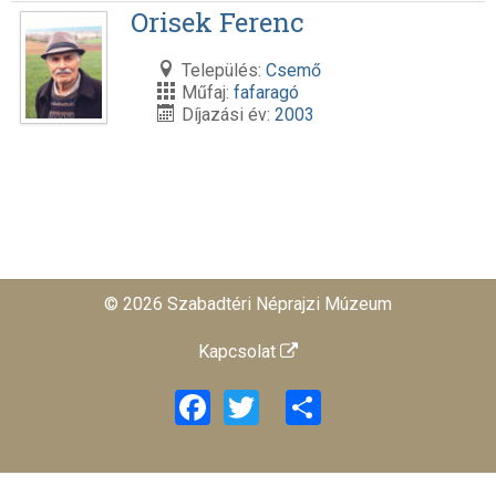
Orisek Ferenc
Település:
Csemő
Műfaj:
fafaragó
Díjazási év:
2003
© 2026 Szabadtéri Néprajzi Múzeum
Kapcsolat
Facebook
Twitter
Share
旺商聊
旺商聊
旺商聊
QuickQ
汽水音乐