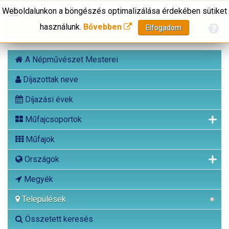
Weboldalunkon a böngészés optimalizálása érdekében sütiket
használunk.
Bővebben
Elfogadom
A Népművészet Mesterei
Díjazottak neve
Díjazási évek
Műfajcsoportok
Műfajok
Országok
Megyék
Települések
Összetett keresés