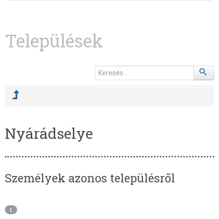
Települések
Nyárádselye
Személyek azonos településről
1