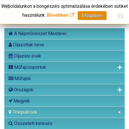
Weboldalunkon a böngészés optimalizálása érdekében sütiket
használunk.
Bővebben
Elfogadom
A Népművészet Mesterei
Díjazottak neve
Díjazási évek
Műfajcsoportok
Műfajok
Országok
Megyék
Települések
Összetett keresés