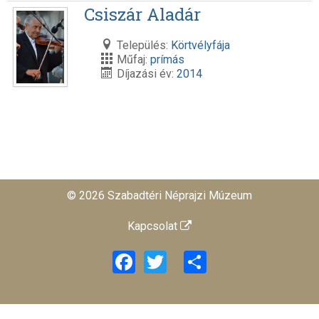
Csiszár Aladár
Település:
Körtvélyfája
Műfaj:
prímás
Díjazási év:
2014
© 2026 Szabadtéri Néprajzi Múzeum
Kapcsolat
Facebook
Twitter
Share
旺商聊
旺商聊
旺商聊
QuickQ
汽水音乐