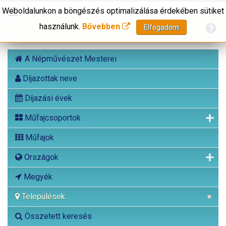
Weboldalunkon a böngészés optimalizálása érdekében sütiket
használunk.
Bővebben
Elfogadom
A Népművészet Mesterei
Díjazottak neve
Díjazási évek
Műfajcsoportok
Műfajok
Országok
Megyék
Települések
Összetett keresés