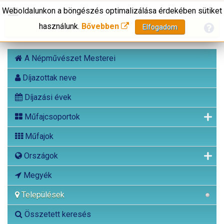
Weboldalunkon a böngészés optimalizálása érdekében sütiket
használunk.
Bővebben
Elfogadom
A Népművészet Mesterei
Díjazottak neve
Díjazási évek
Műfajcsoportok
Műfajok
Országok
Megyék
Települések
Összetett keresés