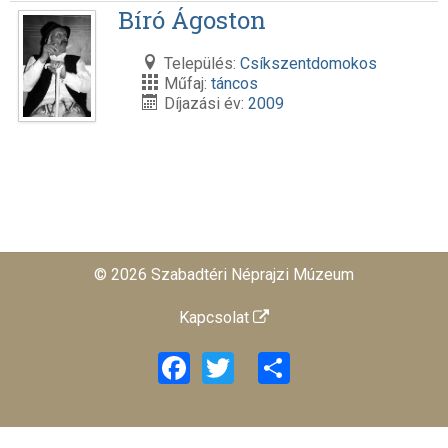
Bíró Ágoston
Település:
Csíkszentdomokos
Műfaj:
táncos
Díjazási év:
2009
© 2026 Szabadtéri Néprajzi Múzeum
Kapcsolat
Facebook
Twitter
Share
旺商聊
旺商聊
旺商聊
QuickQ
汽水音乐