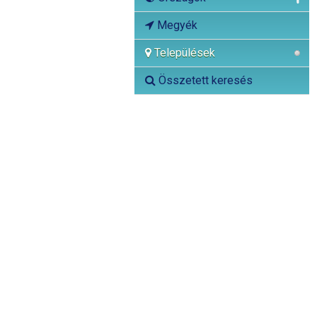
Megyék
Települések
Összetett keresés