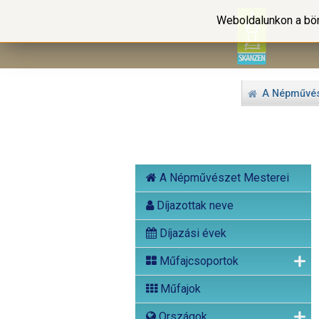
Weboldalunkon a bön
A Népművés
A Népművészet Mesterei
Díjazottak neve
Díjazási évek
Műfajcsoportok
Műfajok
Országok