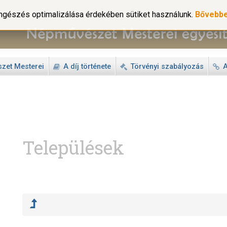
gészés optimalizálása érdekében sütiket használunk.
Bővebb
zet Mesterei
A díj története
Törvényi szabályozás
A
Települések