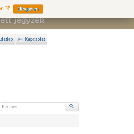
en
Elfogadom
datlap
Kapcsolat