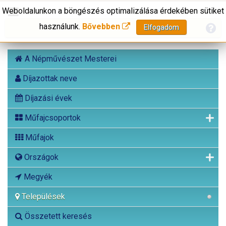
Weboldalunkon a böngészés optimalizálása érdekében sütiket
használunk.
Bővebben
Elfogadom
A Népművészet Mesterei
Díjazottak neve
Díjazási évek
Műfajcsoportok
Műfajok
Országok
Megyék
Települések
Összetett keresés