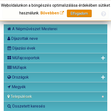
Weboldalunkon a böngészés optimalizálása érdekében sütiket
használunk.
Bővebben
Elfogadom
A Népművészet Mesterei
Díjazottak neve
Díjazási évek
Műfajcsoportok
Műfajok
Országok
Megyék
Települések
Összetett keresés