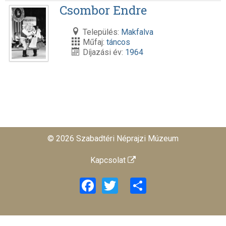
Csombor Endre
Település:
Makfalva
Műfaj:
táncos
Díjazási év:
1964
© 2026 Szabadtéri Néprajzi Múzeum
Kapcsolat
Facebook
Twitter
Share
易歪歪
易翻译
比特浏览器
美洽