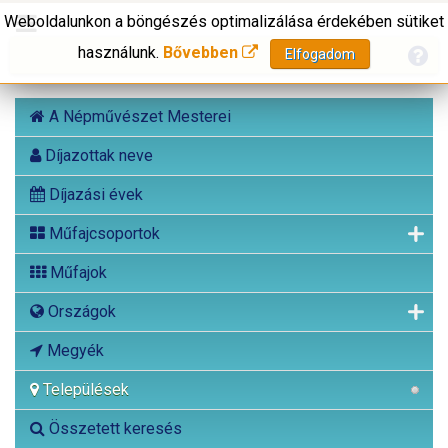
Weboldalunkon a böngészés optimalizálása érdekében sütiket
használunk.
Bővebben
Elfogadom
A Népművészet Mesterei
Díjazottak neve
Díjazási évek
Műfajcsoportok
Műfajok
Országok
Megyék
Települések
Összetett keresés