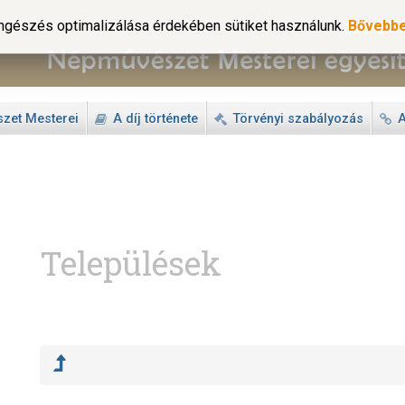
gészés optimalizálása érdekében sütiket használunk.
Bővebb
zet Mesterei
A díj története
Törvényi szabályozás
A
Települések