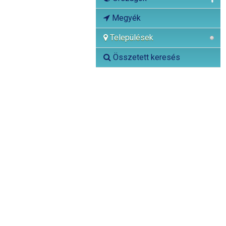
Megyék
Települések
Összetett keresés