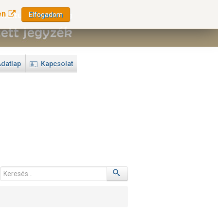
en
Elfogadom
datlap
Kapcsolat