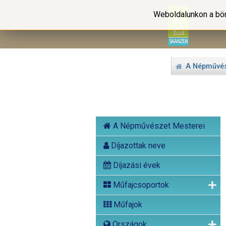
Weboldalunkon a bön
A Népművés
A Népművészet Mesterei
Díjazottak neve
Díjazási évek
Műfajcsoportok
Műfajok
Országok