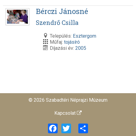
Bérczi Jánosné
Szendrő Csilla
Település:
Esztergom
Műfaj:
tojásíró
Díjazási év:
2005
© 2026 Szabadtéri Néprajzi Múzeum
Kapcsolat
Facebook
Twitter
Share