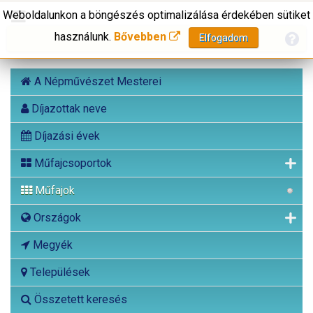
Weboldalunkon a böngészés optimalizálása érdekében sütiket
használunk.
Bővebben
Elfogadom
A Népművészet Mesterei
Díjazottak neve
Díjazási évek
Műfajcsoportok
Műfajok
Országok
Megyék
Települések
Összetett keresés