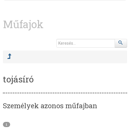
Műfajok
tojásíró
Személyek azonos műfajban
1