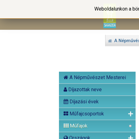
Weboldalunkon a bön
A Népművés
A Népművészet Mesterei
Díjazottak neve
Díjazási évek
Műfajcsoportok
Műfajok
Országok