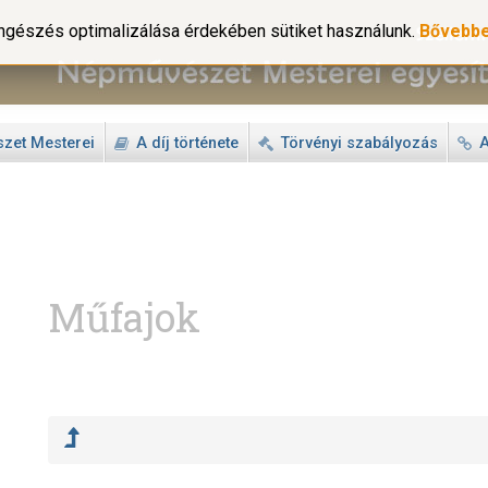
gészés optimalizálása érdekében sütiket használunk.
Bővebb
zet Mesterei
A díj története
Törvényi szabályozás
A
Műfajok