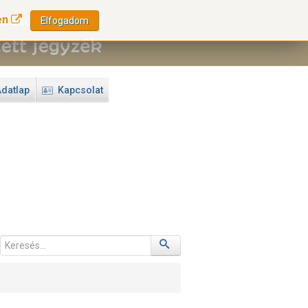
en
Elfogadom
datlap
Kapcsolat