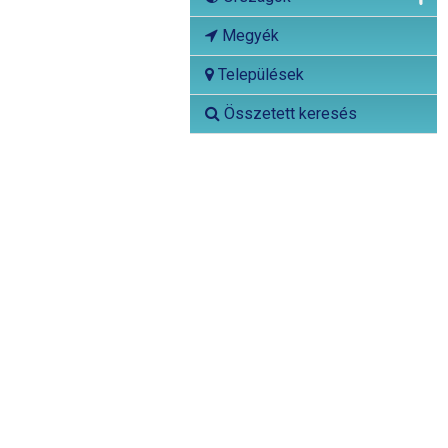
Megyék
Települések
Összetett keresés