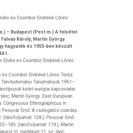
 Endre és Csombor Endréné Lőrinc
) – Budapest (Pest m.) A felvétel
 Falvay Károly, Martin György.
rgy hagyaték és 1955-ben készült
4A1.
bor Endre és Csombor Endréné Lőrinc
re és Csombor Endréné Lőrinc Teréz.
ős. Tánctudományi Tanulmányok 1961–
ánctípusok kelet-európai kapcsolatai.
 tánc; Martin György: East-European
a. Congressus Ethnographicus in
; Pesovár Ernő: A csalogatós csárdás.
(táncfolyamat: 128.); Pesovár Ernő:
53–185. (táncfolyamat: 174.); Martin
est III. melléklet 11. sz. tánc;