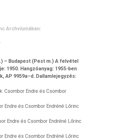
nc Archvíumában:
.
 – Budapest (Pest m.) A felvétel
deje: 1950. Hangzóanyag: 1955-ben
–k, AP 9959a–d. Dallamlejegyzés:
lták: Csombor Endre és Csombor
bor Endre és Csombor Endréné Lőrinc
ombor Endre és Csombor Endréné Lőrinc
bor Endre és Csombor Endréné Lőrinc