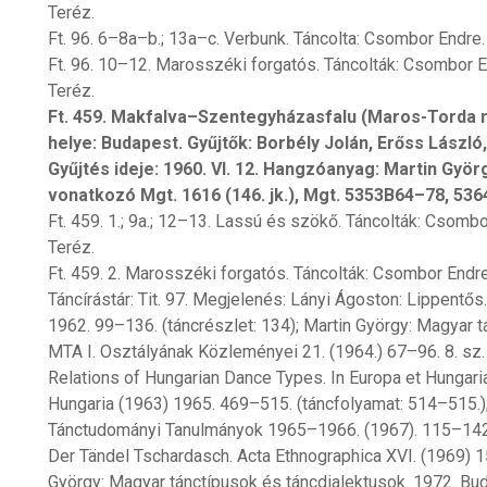
Teréz.
Ft. 96. 6–8a–b.; 13a–c. Verbunk. Táncolta: Csombor Endre.
Ft. 96. 10–12. Marosszéki forgatós. Táncolták: Csombor
Teréz.
Ft. 459. Makfalva–Szentegyházasfalu (Maros-Torda m.
helye: Budapest. Gyűjtők: Borbély Jolán, Erőss László,
Gyűjtés ideje: 1960. VI. 12. Hangzóanyag: Martin Gyö
vonatkozó Mgt. 1616 (146. jk.), Mgt. 5353B64–78, 536
Ft. 459. 1.; 9a.; 12–13. Lassú és szökő. Táncolták: Csom
Teréz.
Ft. 459. 2. Marosszéki forgatós. Táncolták: Csombor End
Táncírástár: Tit. 97. Megjelenés: Lányi Ágoston: Lippent
1962. 99–136. (táncrészlet: 134); Martin György: Magyar t
MTA I. Osztályának Közleményei 21. (1964.) 67–96. 8. sz.
Relations of Hungarian Dance Types. In Europa et Hungari
Hungaria (1963) 1965. 469–515. (táncfolyamat: 514–515.)
Tánctudományi Tanulmányok 1965–1966. (1967). 115–142. 
Der Tändel Tschardasch. Acta Ethnographica XVI. (1969) 1
György: Magyar tánctípusok és táncdialektusok. 1972. Budap