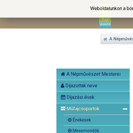
Weboldalunkon a bön
A Népművés
A Népművészet Mesterei
Díjazottak neve
Díjazási évek
Műfajcsoportok
Énekesek
Mesemondók