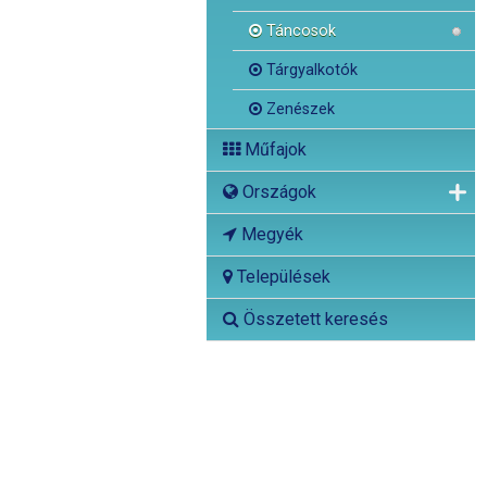
Táncosok
Tárgyalkotók
Zenészek
Műfajok
Országok
Megyék
Települések
Összetett keresés