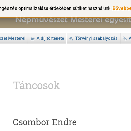
gészés optimalizálása érdekében sütiket használunk.
Bővebb
zet Mesterei
A díj története
Törvényi szabályozás
A
Táncosok
Csombor Endre