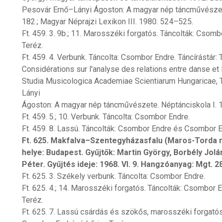
Pesovár Ernő–Lányi Ágoston: A magyar nép táncművészete
182.; Magyar Néprajzi Lexikon III. 1980. 524–525.
Ft. 459. 3. 9b.; 11. Marosszéki forgatós. Táncolták: Cso
Teréz.
Ft. 459. 4. Verbunk. Táncolta: Csombor Endre. Táncírástár: 
Considérations sur l'analyse des relations entre danse et
Studia Musicologica Academiae Scientiarum Hungaricae, 
Lányi
Ágoston: A magyar nép táncművészete. Néptánciskola I.
Ft. 459. 5.; 10. Verbunk. Táncolta: Csombor Endre.
Ft. 459. 8. Lassú. Táncolták: Csombor Endre és Csombor 
Ft. 625. Makfalva–Szentegyházasfalu (Maros-Torda m.
helye: Budapest. Gyűjtők: Martin György, Borbély Jolán
Péter. Gyűjtés ideje: 1968. VI. 9. Hangzóanyag: Mgt. 2
Ft. 625. 3. Székely verbunk. Táncolta: Csombor Endre.
Ft. 625. 4.; 14. Marosszéki forgatós. Táncolták: Csombor
Teréz.
Ft. 625. 7. Lassú csárdás és szökős, marosszéki forgató