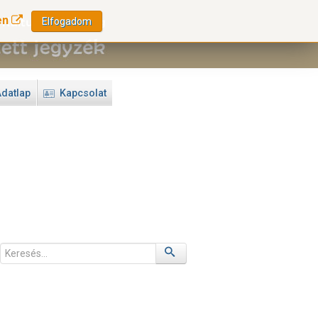
en
Elfogadom
datlap
Kapcsolat