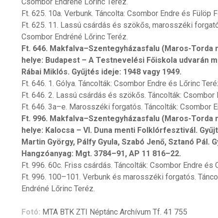
Csombor Endréné Lőrinc Teréz.
Ft. 625. 10a. Verbunk. Táncolta: Csombor Endre és Fülöp F
Ft. 625. 11. Lassú csárdás és szökős, marosszéki forgat
Csombor Endréné Lőrinc Teréz.
Ft. 646. Makfalva–Szentegyházasfalu (Maros-Torda m.
helye: Budapest – A Testnevelési Főiskola udvarán m
Rábai Miklós. Gyűjtés ideje: 1948 vagy 1949.
Ft. 646. 1. Gólya. Táncolták: Csombor Endre és Lőrinc Teré
Ft. 646. 2. Lassú csárdás és szökős. Táncolták: Csombor 
Ft. 646. 3a–e. Marosszéki forgatós. Táncolták: Csombor E
Ft. 996. Makfalva–Szentegyházasfalu (Maros-Torda m.
helye: Kalocsa – VI. Duna menti Folklórfesztivál. Gyű
Martin György, Pálfy Gyula, Szabó Jenő, Sztanó Pál. Gy
Hangzóanyag: Mgt. 3784–91, AP 11 816–22.
Ft. 996. 60c. Friss csárdás. Táncolták: Csombor Endre és
Ft. 996. 100–101. Verbunk és marosszéki forgatós. Tánc
Endréné Lőrinc Teréz.
Fotó:
MTA BTK ZTI Néptánc Archívum Tf. 41 755