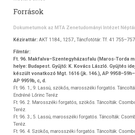
Források
Dokumetumok az MTA Zenetudományi Intézet Néptá
Kézirattár:
AKT 1184., 1257., Táncfotótár: Tf. 41 755–757
Filmtár:
Ft. 96. Makfalva–Szentegyházasfalu (Maros-Torda m.)
helye: Budapest. Gyűjtő: K. Kovács László. Gyűjtés i
készült vonatkozó Mgt. 1616 (jk. 146.), AP 9958–59h
AP 9959b, c, d.
Ft. 96. 1.; 9. Lassú, szökős, marosszéki forgatós. Tánco
Endréné Lőrinc Teréz
Ft. 96. 2. Marosszéki forgatós, szökős. Táncolták: Csom
Teréz.
Ft. 96. 3.; 5. Lassú, marosszéki forgatós. Táncolták: Cs
Teréz.
Ft. 96. 4. Szökős, marosszéki forgatós. Táncolták: Csom