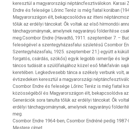
keresztül a magyarországi néptáncfesztiválokon. Karsa
Endre és felesége Lőrinc Teréz is még fiatal korában (1
Magyarországon élt, bekapcsolódva az itteni néptáncmoz
tőlük az erdélyi táncokat. Ők voltak az első hírmondói ann
tánchagyománynak, amelynek nagyarányú földerítése csak
meg.Csombor Endre (Havadtő, 1911. szeptember 7. – Buda
feleségével a szentegyházasfalui születésű Csombor End
Szentegyházasfalu, 1925. szeptember 21.) együtt a kükül
forgatós, csárdás, szökős) egyik legjobb ismerője és leg
táncos tudását a szülőfalujához közel eső Makfalván sajá
keretében. Legkedvesebb tánca a székely verbunk volt, a
évtizedeken keresztül a magyarországi néptáncfesztivá
Csombor Endre és felesége Lőrinc Teréz is még fiatal kor
közösségéből és Magyarországon élt, bekapcsolódva az
Generációk sora tanulta tőlük az erdélyi táncokat. Ők vol
erdélyi tánchagyománynak, amelynek nagyarányú földerít
meg.
Csombor Endre 1964-ben, Csombor Endréné pedig 1987
Mestere címet.