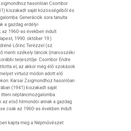
i Zsigmondhoz hasonlóan Csombor
941) kiszakadt saját közösségéből és
galomba. Generációk sora tanulta
ak a gazdag erdélyi
 az 1960-as években indult
pest, 1990. október 19.)
réné Lőrinc Terézzel (sz.
lő menti székely táncok (marosszéki
korábbi terjesztője. Csombor Endre
tította el, az akkor még élő szokások
melyet virtuóz módon adott elő
lokon. Karsai Zsigmondhoz hasonlóan
ában (1941) kiszakadt saját
 itteni néptáncmozgalomba.
tak az első hírmondói annak a gazdag
ése csak az 1960-as években indult
-ben kapta meg a Népművészet