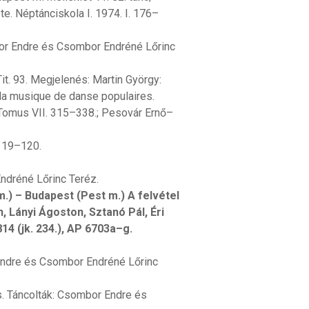
. Néptánciskola I. 1974. I. 176–
mbor Endre és Csombor Endréné Lőrinc
Tit. 93. Megjelenés: Martin György:
 la musique de danse populaires.
Tomus VII. 315–338.; Pesovár Ernő–
 119–120.
Endréné Lőrinc Teréz.
) – Budapest (Pest m.) A felvétel
, Lányi Ágoston, Sztanó Pál, Éri
814 (jk. 234.), AP 6703a–g.
 Endre és Csombor Endréné Lőrinc
s. Táncolták: Csombor Endre és