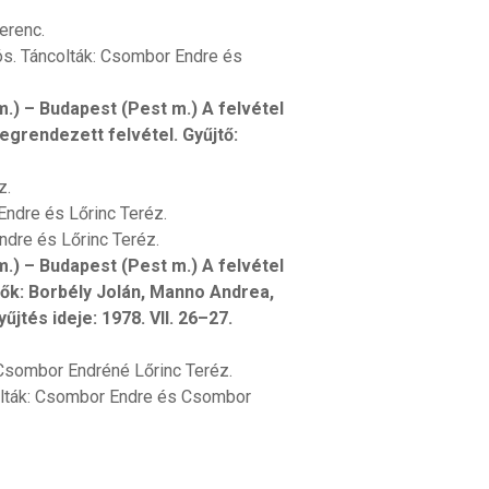
erenc.
ós. Táncolták: Csombor Endre és
) – Budapest (Pest m.) A felvétel
egrendezett felvétel. Gyűjtő:
z.
Endre és Lőrinc Teréz.
ndre és Lőrinc Teréz.
) – Budapest (Pest m.) A felvétel
jtők: Borbély Jolán, Manno Andrea,
űjtés ideje: 1978. VII. 26–27.
 Csombor Endréné Lőrinc Teréz.
olták: Csombor Endre és Csombor