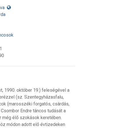
lva
rda
ncosok
1
90
, 1990. október 19.) feleségével a
rézzel (sz. Szentegyházasfalu,
cok (marosszéki forgatós, csárdás,
. Csombor Endre táncos tudását a
kor még élő szokások keretében.
tuóz módon adott elő évtizedeken