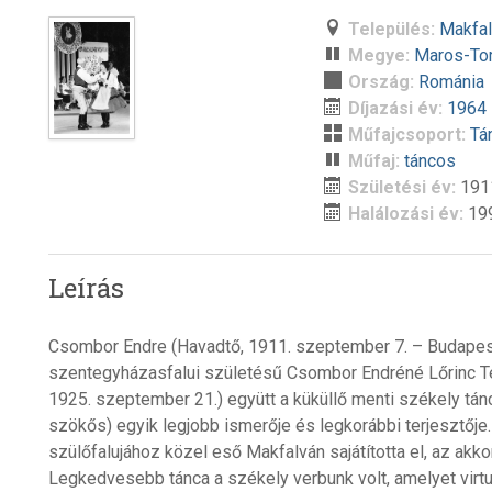
Település:
Makfa
Megye:
Maros-To
Ország:
Románia
Díjazási év:
1964
Műfajcsoport:
Tá
Műfaj:
táncos
Születési év:
191
Halálozási év:
19
Leírás
Csombor Endre (Havadtő, 1911. szeptember 7. – Budapest
szentegyházasfalui születésű Csombor Endréné Lőrinc Te
1925. szeptember 21.) együtt a küküllő menti székely tán
szökős) egyik legjobb ismerője és legkorábbi terjesztője
szülőfalujához közel eső Makfalván sajátította el, az ak
Legkedvesebb tánca a székely verbunk volt, amelyet vir