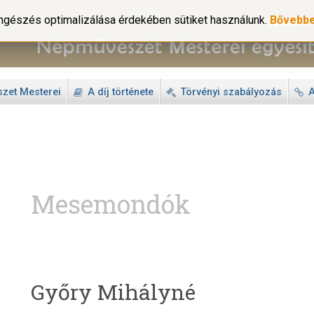
gészés optimalizálása érdekében sütiket használunk.
Bővebb
zet Mesterei
A díj története
Törvényi szabályozás
A
Mesemondók
Győry Mihályné