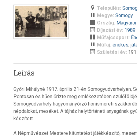
Település:
Somog
Megye:
Somogy
Ország:
Magyaro
Díjazási év:
1989
Műfajcsoport:
Én
Műfaj:
énekes
,
já
Születési év:
191
Leírás
Győri Mihályné 1917. április 21-én Somogyudvarhelyen, 
Pontosan és hűen őrizte meg emlékezetében szülőföldjé
Somogyudvarhely hagyományőrző honismereti szakkörében
népdalokat, meséket. A tájház helytörténeti anyagának gyű
készített.
A Népművészet Mestere kitüntetést játékkészítő, mese