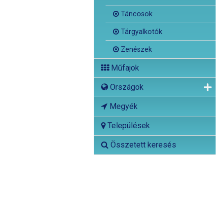
Táncosok
Tárgyalkotók
Zenészek
Műfajok
Országok
Megyék
Települések
Összetett keresés