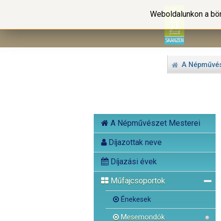
Weboldalunkon a bön
A Népművés
A Népművészet Mesterei
Díjazottak neve
Díjazási évek
Műfajcsoportok
Énekesek
Mesemondók