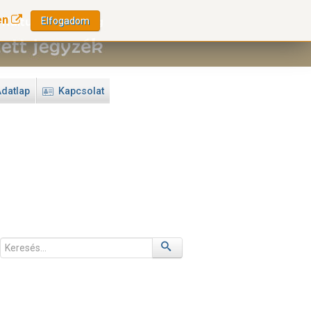
en
Elfogadom
datlap
Kapcsolat