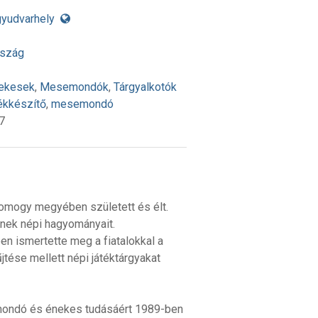
yudvarhely
rszág
ekesek
,
Mesemondók
,
Tárgyalkotók
tékkészítő
,
mesemondó
7
Somogy megyében született és élt.
nek népi hagyományait.
 ismertette meg a fiatalokkal a
jtése mellett népi játéktárgyakat
mondó és énekes tudásáért 1989-ben