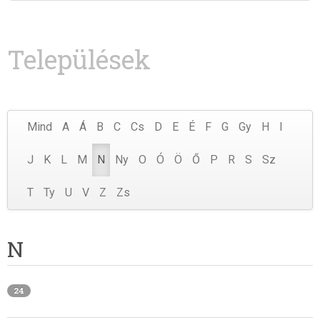
Települések
Mind
A
Á
B
C
Cs
D
E
É
F
G
Gy
H
I
J
K
L
M
N
Ny
O
Ó
Ö
Ő
P
R
S
Sz
T
Ty
U
V
Z
Zs
N
24