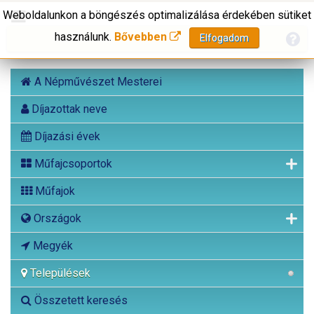
Weboldalunkon a böngészés optimalizálása érdekében sütiket
használunk.
Bővebben
Elfogadom
A Népművészet Mesterei
Díjazottak neve
Díjazási évek
Műfajcsoportok
Műfajok
Országok
Megyék
Települések
Összetett keresés