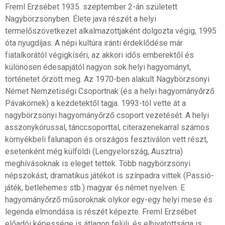
Freml Erzsébet 1935. szeptember 2-án született
Nagybörzsönyben. Élete java részét a helyi
termelőszövetkezet alkalmazottjaként dolgozta végig, 1995
óta nyugdíjas. A népi kultúra iránti érdeklődése már
fiatalkorától végigkíséri, az akkori idős emberektől és
különösen édesapjától nagyon sok helyi hagyományt,
történetet őrzött meg. Az 1970-ben alakult Nagybörzsönyi
Német Nemzetiségi Csoportnak (és a helyi hagyományőrző
Pávakörnek) a kezdetektől tagja. 1993-tól vette át a
nagybörzsönyi hagyományőrző csoport vezetését. A helyi
asszonykórussal, tánccsoporttal, citerazenekarral számos
környékbeli falunapon és országos fesztiválon vett részt,
esetenként még külföldi (Lengyelország, Ausztria)
meghívásoknak is eleget tettek. Több nagybörzsönyi
népszokást, dramatikus játékot is színpadra vittek (Passió-
játék, betlehemes stb.) magyar és német nyelven. E
hagyományőrző műsoroknak olykor egy-egy helyi mese és
legenda elmondása is részét képezte. Freml Erzsébet
előadói képessége is átlagon felüli, és elhivatottsága is