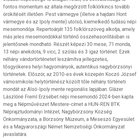
fontos momentum az általa megőrzött folklórkincs tovább
örökítését illetően. Pest vármegye (illetve a hajdani Hont
vármegye és az Ipoly mente) utolsó, kiemelkedő tudású népi
mesemondója. Repertoárját 135 folklórszöveg alkotja, amely
más jeles mesemondókkal történő összehasonlításban is
jelentősnek mondható. Részét képezi 30 mese, 71 monda,
13 népi anekdota, 9 vicc, 2 szólás és 3 igaz történet. Ezek
néhány vándortörténetet leszámítva jellegzetes,
tősgyökeres helyi hagyományok, autentikus nagybörzsönyi
történetek. Először, az 2010-es évek közepén Koczó József
vámosmikolai helytörténész közölt tőle néhány történeti
mondát az Alsó-Ipoly mente regionális lapjában. Glázer
Lászlóné Freml Erzsébet népi mesemondó 2024-ben kapta
meg a Népművészet Mestere-címet a HUN-REN BTK
Néprajztudományi Intézet, Nagybörzsöny Község
Önkormányzata, a Börzsöny Múzeum, a Meseszó Egyesület
és a Magyarországi Német Nemzetiségi Önkormányzat
javaslatára.