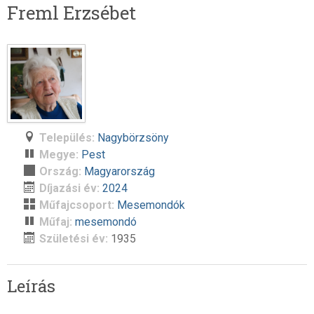
Freml Erzsébet
Település:
Nagybörzsöny
Megye:
Pest
Ország:
Magyarország
Díjazási év:
2024
Műfajcsoport:
Mesemondók
Műfaj:
mesemondó
Születési év:
1935
Leírás