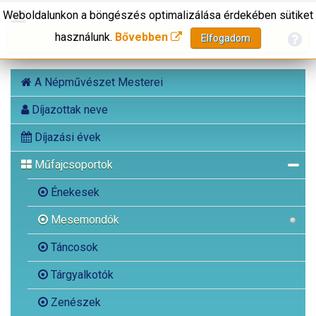
Weboldalunkon a böngészés optimalizálása érdekében sütiket
használunk.
Bővebben
Elfogadom
A Népművészet Mesterei
Díjazottak neve
Díjazási évek
Műfajcsoportok
Énekesek
Mesemondók
Táncosok
Tárgyalkotók
Zenészek