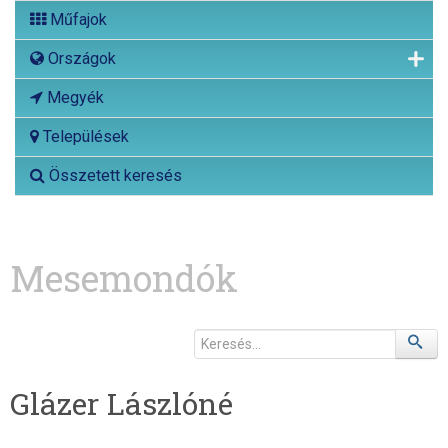
Műfajok
Országok
Megyék
Települések
Összetett keresés
Mesemondók
Glázer Lászlóné