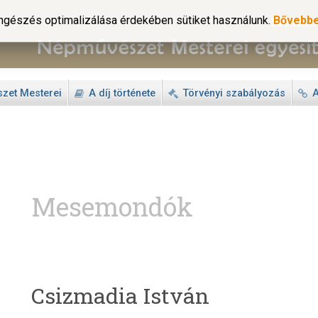
gészés optimalizálása érdekében sütiket használunk.
Bővebb
zet Mesterei
A díj története
Törvényi szabályozás
A
Mesemondók
Csizmadia István