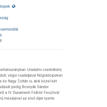
dsipek
rszág
semondók
ó
8
erhátsurányban. Uradalmi cselédként,
dult, végül családjával Nógrádsipeken
s és Nagy Zoltán is, akik közel két
mtudását pedig Bosnyák Sándor
tt a IV. Dunamenti Folklór Fesztivál
 meséjével az első díjat nyerte