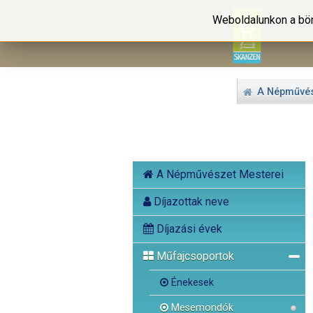
Weboldalunkon a bön
A Népművés
A Népművészet Mesterei
Díjazottak neve
Díjazási évek
Műfajcsoportok
Énekesek
Mesemondók