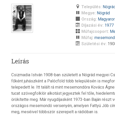
Település:
Nógrá
Megye:
Nógrád
Ország:
Magyaro
Díjazási év:
1977
Műfajcsoport:
Me
Műfaj:
mesemond
Születési év:
190
Leírás
Csizmadia István 1908-ban született a Nógrád megyei Cs
főként juhászként a Palócföld több településén is megfor
telepedett le. Itt talált rá mint mesemondóra Kovács Ágne
tucat szövegfolklór alkotást jegyeztek fel tőle, hiedele
örökítette meg. Már nyugdíjasként 1973-ban Baján részt ve
országos mesemondó versenyén, amelyen Fattyú Jób című
meg, meséivel többször szerepelt a rádióban is.