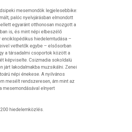
ádsipeki mesemondók legjelesebbike:
mált, palóc nyelvjárásban elmondott
ellett egyaránt otthonosan mozgott a
an is, és mint népi elbeszélő
r enciklopédikus hiedelemtudása –
eivel vethetők egybe – elsősorban
gy a társadalmi csoportok között a
gét képviselte. Csizmadia sokoldalú
n járt lakodalmakba muzsikálni. Zenei
rtoárú népi énekese. A nyilvános
nem mesélt rendszeresen, ám mint az
és a mesemondásával elnyert
, 200 hiedelemközlés.