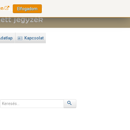
en
Elfogadom
datlap
Kapcsolat