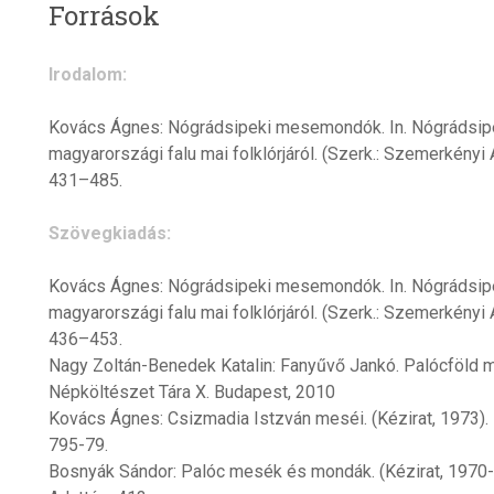
Források
Irodalom:
Kovács Ágnes: Nógrádsipeki mesemondók. In. Nógrádsip
magyarországi falu mai folklórjáról. (Szerk.: Szemerkényi
431–485.
Szövegkiadás:
Kovács Ágnes: Nógrádsipeki mesemondók. In. Nógrádsip
magyarországi falu mai folklórjáról. (Szerk.: Szemerkényi
436–453.
Nagy Zoltán-Benedek Katalin: Fanyűvő Jankó. Palócföld 
Népköltészet Tára X. Budapest, 2010
Kovács Ágnes: Csizmadia Istzván meséi. (Kézirat, 1973).
795-79.
Bosnyák Sándor: Palóc mesék és mondák. (Kézirat, 1970-