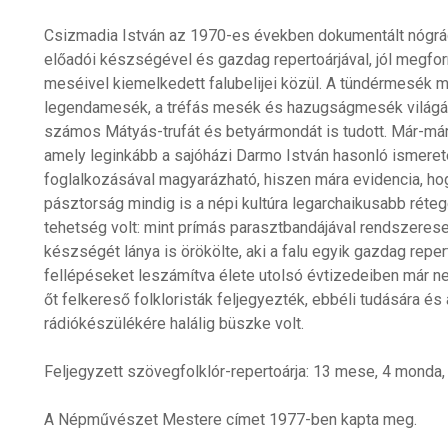
Csizmadia István az 1970-es években dokumentált nógr
előadói készségével és gazdag repertoárjával, jól megfor
meséivel kiemelkedett falubelijei közül. A tündérmesék m
legendamesék, a tréfás mesék és hazugságmesék világáb
számos Mátyás-trufát és betyármondát is tudott. Már-má
amely leginkább a sajóházi Darmo István hasonló ismeret
foglalkozásával magyarázható, hiszen mára evidencia, ho
pásztorság mindig is a népi kultúra legarchaikusabb réte
tehetség volt: mint prímás parasztbandájával rendszerese
készségét lánya is örökölte, aki a falu egyik gazdag repe
fellépéseket leszámítva élete utolsó évtizedeiben már 
őt felkereső folkloristák feljegyezték, ebbéli tudására 
rádiókészülékére halálig büszke volt.
Feljegyzett szövegfolklór-repertoárja: 13 mese, 4 monda
A Népművészet Mestere címet 1977-ben kapta meg.