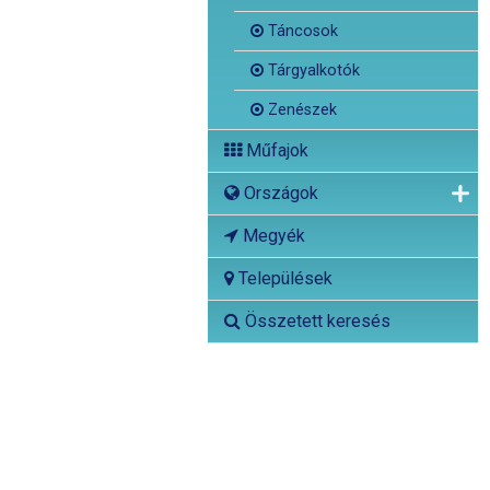
Táncosok
Tárgyalkotók
Zenészek
Műfajok
Országok
Megyék
Települések
Összetett keresés