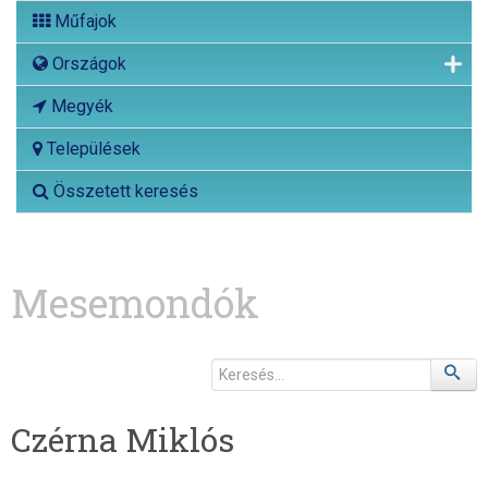
Műfajok
Országok
Megyék
Települések
Összetett keresés
Mesemondók
Czérna Miklós