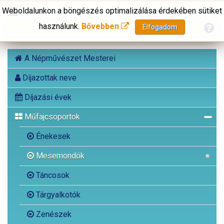
Weboldalunkon a böngészés optimalizálása érdekében sütiket
használunk.
Bővebben
Elfogadom
A Népművészet Mesterei
Díjazottak neve
Díjazási évek
Műfajcsoportok
Énekesek
Mesemondók
Táncosok
Tárgyalkotók
Zenészek