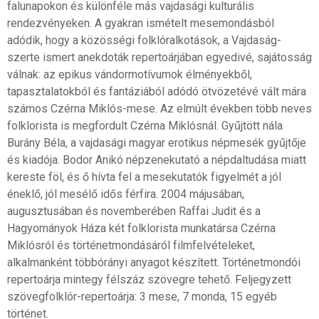
falunapokon és különféle más vajdasági kulturális
rendezvényeken. A gyakran ismételt mesemondásból
adódik, hogy a közösségi folklóralkotások, a Vajdaság-
szerte ismert anekdoták repertoárjában egyedivé, sajátosság
válnak: az epikus vándormotívumok élményekből,
tapasztalatokból és fantáziából adódó ötvözetévé vált mára
számos Czérna Miklós-mese. Az elmúlt években több neves
folklorista is megfordult Czérna Miklósnál. Gyűjtött nála
Burány Béla, a vajdasági magyar erotikus népmesék gyűjtője
és kiadója. Bodor Anikó népzenekutató a népdaltudása miatt
kereste föl, és ő hívta fel a mesekutatók figyelmét a jól
éneklő, jól mesélő idős férfira. 2004 májusában,
augusztusában és novemberében Raffai Judit és a
Hagyományok Háza két folklorista munkatársa Czérna
Miklósról és történetmondásáról filmfelvételeket,
alkalmanként többórányi anyagot készített. Történetmondói
repertoárja mintegy félszáz szövegre tehető. Feljegyzett
szövegfolklór-repertoárja: 3 mese, 7 monda, 15 egyéb
történet.