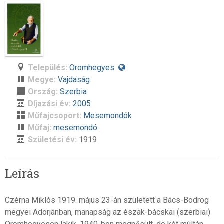
Település:
Oromhegyes
Megye:
Vajdaság
Ország:
Szerbia
Díjazási év:
2005
Műfajcsoport:
Mesemondók
Műfaj:
mesemondó
Születési év:
1919
Leírás
Czérna Miklós 1919. május 23-án született a Bács-Bodrog
megyei Adorjánban, manapság az észak-bácskai (szerbiai)