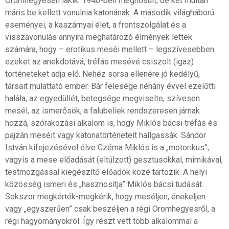
Oromhegyesen lakik. 1940-ben megnősült, de két múltán
máris be kellett vonulnia katonának. A második világháború
eseményei, a kaszárnyai élet, a frontszolgálat és a
visszavonulás annyira meghatározó élmények lettek
számára, hogy – erotikus meséi mellett – legszívesebben
ezeket az anekdotává, tréfás mesévé csiszolt (igaz)
történeteket adja elő. Nehéz sorsa ellenére jó kedélyű,
társait mulattató ember. Bár felesége néhány évvel ezelőtti
halála, az egyedüllét, betegsége megviselte, szívesen
mesél, az ismerősök, a falubeliek rendszeresen járnak
hozzá, szórakozási alkalom is, hogy Miklós bácsi tréfás és
pajzán meséit vagy katonatörténeteit hallgassák. Sándor
István kifejezésével élve Czérna Miklós is a „motorikus”,
vagyis a mese előadását (eltúlzott) gesztusokkal, mimikával,
testmozgással kiegészítő előadók közé tartozik. A helyi
közösség ismeri és „hasznosítja” Miklós bácsi tudását.
Sokszor megkérték-megkérik, hogy meséljen, énekeljen
vagy „egyszerűen” csak beszéljen a régi Oromhegyesről, a
régi hagyományokról. Így részt vett több alkalommal a