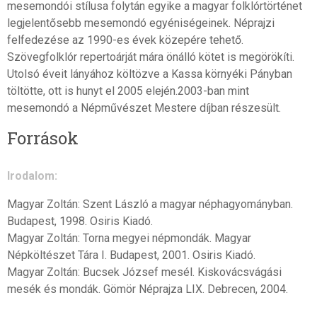
mesemondói stílusa folytán egyike a magyar folklórtörténet
legjelentősebb mesemondó egyéniségeinek. Néprajzi
felfedezése az 1990-es évek közepére tehető.
Szövegfolklór repertoárját mára önálló kötet is megörökíti.
Utolsó éveit lányához költözve a Kassa környéki Pányban
töltötte, ott is hunyt el 2005 elején.2003-ban mint
mesemondó a Népművészet Mestere díjban részesült.
Források
Irodalom:
Magyar Zoltán: Szent László a magyar néphagyományban.
Budapest, 1998. Osiris Kiadó.
Magyar Zoltán: Torna megyei népmondák. Magyar
Népköltészet Tára I. Budapest, 2001. Osiris Kiadó.
Magyar Zoltán: Bucsek József mesél. Kiskovácsvágási
mesék és mondák. Gömör Néprajza LIX. Debrecen, 2004.