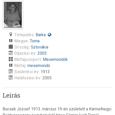
Település:
Barka
Megye:
Torna
Ország:
Szlovákia
Díjazási év:
2003
Műfajcsoport:
Mesemondók
Műfaj:
mesemondó
Születési év:
1913
Halálozási év:
2005
Leírás
Bucsek József 1913. március 19-én született a Kármelhegyi