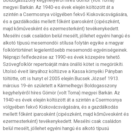
Boldogasszony kegyhelyéről híres Gömör (volt Torna)
megyei Barkán. Az 1940-es évek elején költözött át a
szintén a Csermosnya völgyében fekvő Kiskovácsvágására,
és a gazdálkodás mellett főként iparosként (cipészként,
majd kőművesként és ezermesterként) tevékenykedett.
Mesélni csak családon belül mesélt, jóllehet egyéni hangú és
alkotó típusú mesemondói stílusa folytán egyike a magyar
folklórtörténet legjelentősebb mesemondó egyéniségeinek.
Néprajzi felfedezése az 1990-es évek közepére tehető.
Szövegfolklór repertoárját mára önálló kötet is megörökíti.
Utolsó éveit lányához költözve a Kassa környéki Pányban
töltötte, ott is hunyt el 2005 elején.Bucsek József 1913.
március 19-én született a Kármelhegyi Boldogasszony
kegyhelyéről híres Gömör (volt Torna) megyei Barkán. Az
1940-es évek elején költözött át a szintén a Csermosnya
völgyében fekvő Kiskovácsvágására, és a gazdálkodás
mellett főként iparosként (cipészként, majd kőművesként és
ezermesterként) tevékenykedett. Mesélni csak családon
belül mesélt, jóllehet egyéni hangú és alkotó típusú