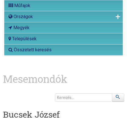
Műfajok
Országok
Megyék
Települések
Összetett keresés
Mesemondók
Bucsek József