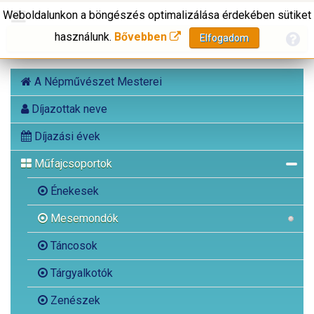
Weboldalunkon a böngészés optimalizálása érdekében sütiket
használunk.
Bővebben
Elfogadom
A Népművészet Mesterei
Díjazottak neve
Díjazási évek
Műfajcsoportok
Énekesek
Mesemondók
Táncosok
Tárgyalkotók
Zenészek