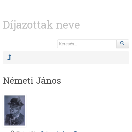
Díjazottak neve
Németi János