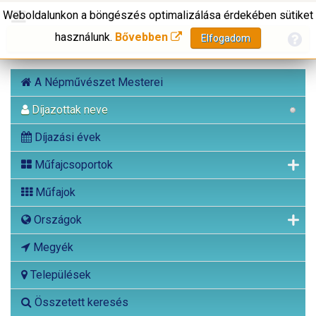
Weboldalunkon a böngészés optimalizálása érdekében sütiket
használunk.
Bővebben
Elfogadom
A Népművészet Mesterei
Díjazottak neve
Díjazási évek
Műfajcsoportok
Műfajok
Országok
Megyék
Települések
Összetett keresés