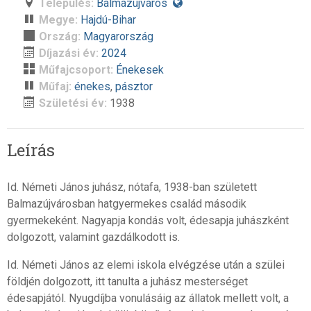
Település:
Balmazújváros
Megye:
Hajdú-Bihar
Ország:
Magyarország
Díjazási év:
2024
Műfajcsoport:
Énekesek
Műfaj:
énekes
,
pásztor
Születési év:
1938
Leírás
Id. Németi János juhász, nótafa, 1938-ban született
Balmazújvárosban hatgyermekes család második
gyermekeként. Nagyapja kondás volt, édesapja juhászként
dolgozott, valamint gazdálkodott is.
Id. Németi János az elemi iskola elvégzése után a szülei
földjén dolgozott, itt tanulta a juhász mesterséget
édesapjától. Nyugdíjba vonulásáig az állatok mellett volt, a