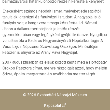
balmazújvárosi határ különböző részein kereste a kenyerét.
Énekesként számos népdalt ismer, melyeket édesapjától
tanult, aki citerázni és furulyázni is tudott. A nagyapja is jó
furulyás volt, a hangszereit maga készítette. Id. Németi
János a dallamrepertoárjának jelentős részét
gyermekkorában vagy legényként gyűjtötte össze. Nyugdíjba
vonulása óta a Kadarcs Hagyományőrző Népdalkör tagja. A
Vass Lajos Népzenei Szövetség Országos Minősítőjén
kétszer is elnyerte az Arany Páva Nagydíjat.
2007 augusztusában az elsők között kapta meg a Hortobágy
Örökös Pásztora címet, melyre rászolgált azzal, hogy méltón
őrizte, ápolta, megtartotta és továbbadta mesterségét.
© 2026 Szabadtéri Néprajzi Múzeum
Kapcsolat