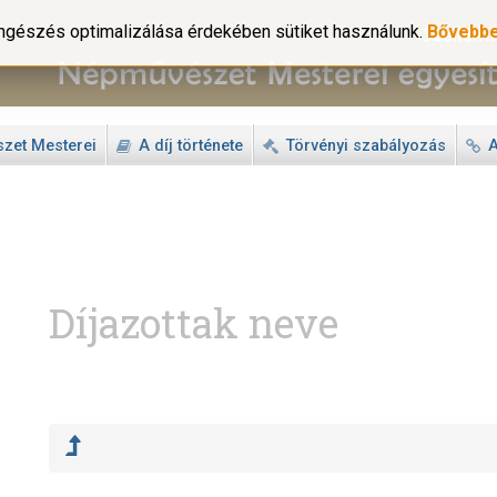
gészés optimalizálása érdekében sütiket használunk.
Bővebb
zet Mesterei
A díj története
Törvényi szabályozás
A
Díjazottak neve