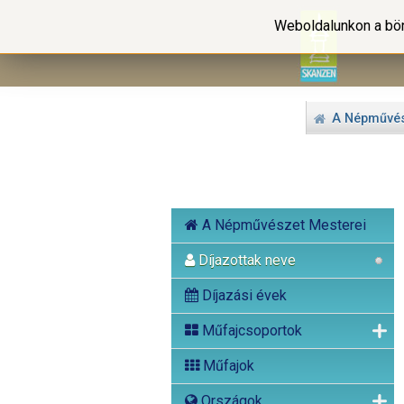
Weboldalunkon a bön
A Népművés
A Népművészet Mesterei
Díjazottak neve
Díjazási évek
Műfajcsoportok
Műfajok
Országok