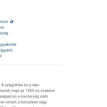
mizse
kun
rszág
rgyalkotók
íjgyártó
9
A szíjgyártás és a népi
került, majd az 1950-es években
lapjait és a mesterség iránti
ven ismert, a környéken nagy