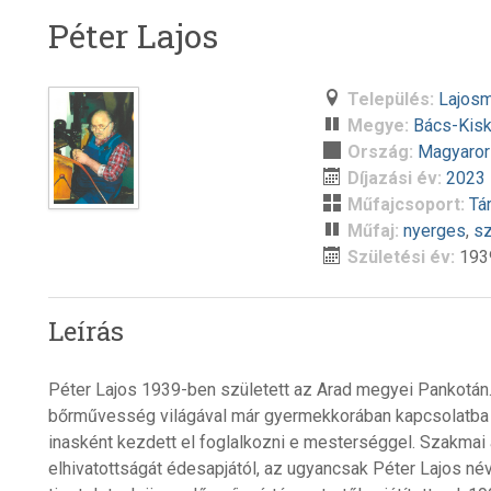
Péter Lajos
Település:
Lajos
Megye:
Bács-Kis
Ország:
Magyaro
Díjazási év:
2023
Műfajcsoport:
Tá
Műfaj:
nyerges
,
sz
Születési év:
193
Leírás
Péter Lajos 1939-ben született az Arad megyei Pankotán. 
bőrművesség világával már gyermekkorában kapcsolatba 
inasként kezdett el foglalkozni e mesterséggel. Szakmai a
elhivatottságát édesapjától, az ugyancsak Péter Lajos né