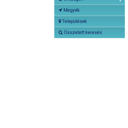
Megyék
Települések
Összetett keresés