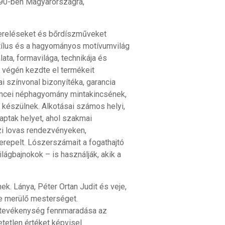
1990-ben Magyarországra,
zereléseket és bőrdíszműveket
stílus és a hagyományos motívumvilág
ta, formavilága, technikája és
 végén kezdte el termékeit
i színvonal bizonyítéka, garancia
dencei néphagyomány mintakincsének,
készülnek. Alkotásai számos helyi,
aptak helyet, ahol szakmai
zi lovas rendezvényeken,
repelt. Lószerszámait a fogathajtó
lágbajnokok – is használják, akik a
k. Lánya, Péter Ortan Judit és veje,
be merülő mesterséget.
tevékenység fennmaradása az
tetlen értéket képvisel.