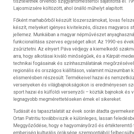
tiszteletnek örvendő szíjgyártómestertől sajátította el. 
Lajosmizsére költözött, ahol önálló műhelyt alapított.
Főként marhabőrből készült lószerszámokat, lovas fels
készít, melyeket igényes kivitelezés, díszes magyaros 
jellemez. Munkáiban a magyar népművészet anyaghasznála
funkcionalitása szerves egységet alkot. Az 1990-es évek
zsűriztetni. Az elnyert Páva védjegy a kiemelkedő szakma
arra, hogy alkotásai kiváló minőségűek, és a Kárpát-me
technikai fogásainak és színhasználatának megőrzésével 
regionális és országos kiállításon, valamint múzeumban k
elismerésben részesült. Termékeivel hazai és nemzetkö
versenyeken és világbajnokságokon is eredményesen sze
sport hazai és külföldi versenyzői – köztük bajnokok és vi
legnagyobb megmérettetéseken érnek el sikereket.
Tudását és tapasztalatát az évek során átadta gyermekeine
Ortan Patritiu továbbviszik e különleges, lassan feledés
Meggyőződése, hogy e hagyományőrző és értékteremtő 
emberiség kulturális öröksége szempontjából felbecsülhe