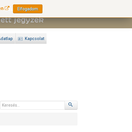
en
Elfogadom
datlap
Kapcsolat