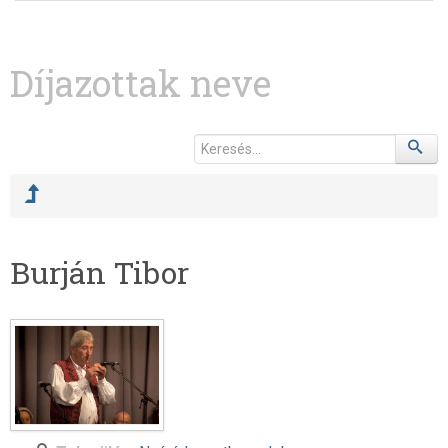
Díjazottak neve
Burján Tibor