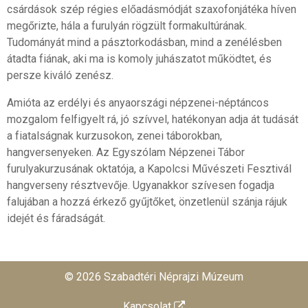
csárdások szép régies előadásmódját szaxofonjátéka híven
megőrizte, hála a furulyán rögzült formakultúrának.
Tudományát mind a pásztorkodásban, mind a zenélésben
átadta fiának, aki ma is komoly juhászatot működtet, és
persze kiváló zenész.
Amióta az erdélyi és anyaországi népzenei-néptáncos
mozgalom felfigyelt rá, jó szívvel, hatékonyan adja át tudását
a fiatalságnak kurzusokon, zenei táborokban,
hangversenyeken. Az Egyszólam Népzenei Tábor
furulyakurzusának oktatója, a Kapolcsi Művészeti Fesztivál
hangverseny résztvevője. Ugyanakkor szívesen fogadja
falujában a hozzá érkező gyűjtőket, önzetlenül szánja rájuk
idejét és fáradságát.
© 2026 Szabadtéri Néprajzi Múzeum
Kapcsolat