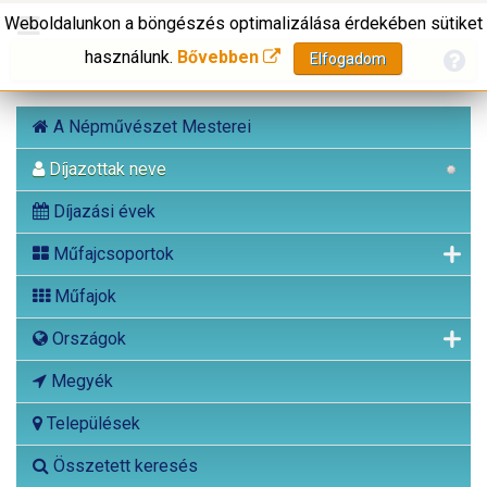
Weboldalunkon a böngészés optimalizálása érdekében sütiket
használunk.
Bővebben
Elfogadom
A Népművészet Mesterei
Díjazottak neve
Díjazási évek
Műfajcsoportok
Műfajok
Országok
Megyék
Települések
Összetett keresés