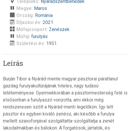
Település:
Nyárádszentbenedek
Megye:
Maros
Ország:
Románia
Díjazási év:
2021
Műfajcsoport:
Zenészek
Műfaj:
furulyás
Születési év:
1951
Leírás
Burján Tibor a Nyárád-mente magyar pásztorai páratlanul
gazdag furulyakultúrájának hiteles, nagy tudású
letéteményese. Gyermekkorában a pásztormesterség felé is
elsősorban a furulyaszó vonzotta, ami ekkor még
rendszeresen szólt a Nyárád-menti legelőkön. Így lett
pásztor és egyben kiváló zenész, aki később a furulya
mellett szaxofonjával szolgáltatta-szolgáltatja a zenét
lakodalmakban és bálokon. A forgatósok, jártatók, és