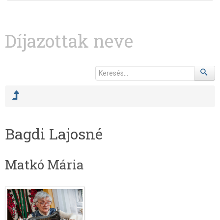
Díjazottak neve
Bagdi Lajosné
Matkó Mária