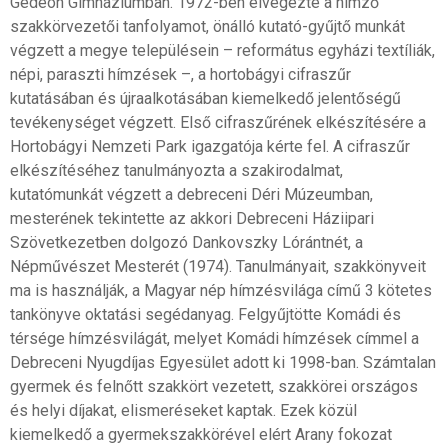
Gedeon Gimnáziumban. 1972-ben elvégezte a hímző
szakkörvezetői tanfolyamot, önálló kutató-gyűjtő munkát
végzett a megye településein – református egyházi textíliák,
népi, paraszti hímzések –, a hortobágyi cifraszűr
kutatásában és újraalkotásában kiemelkedő jelentőségű
tevékenységet végzett. Első cifraszűrének elkészítésére a
Hortobágyi Nemzeti Park igazgatója kérte fel. A cifraszűr
elkészítéséhez tanulmányozta a szakirodalmat,
kutatómunkát végzett a debreceni Déri Múzeumban,
mesterének tekintette az akkori Debreceni Háziipari
Szövetkezetben dolgozó Dankovszky Lórántnét, a
Népművészet Mesterét (1974). Tanulmányait, szakkönyveit
ma is használják, a Magyar nép hímzésvilága című 3 kötetes
tankönyve oktatási segédanyag. Felgyűjtötte Komádi és
térsége hímzésvilágát, melyet Komádi hímzések címmel a
Debreceni Nyugdíjas Egyesület adott ki 1998-ban. Számtalan
gyermek és felnőtt szakkört vezetett, szakkörei országos
és helyi díjakat, elismeréseket kaptak. Ezek közül
kiemelkedő a gyermekszakkörével elért Arany fokozat