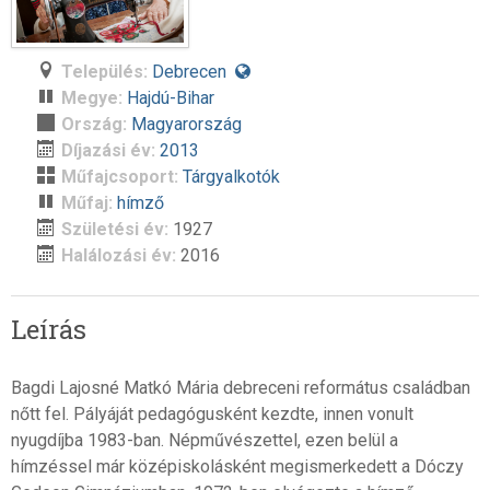
Település:
Debrecen
Megye:
Hajdú-Bihar
Ország:
Magyarország
Díjazási év:
2013
Műfajcsoport:
Tárgyalkotók
Műfaj:
hímző
Születési év:
1927
Halálozási év:
2016
Leírás
Bagdi Lajosné Matkó Mária debreceni református családban
nőtt fel. Pályáját pedagógusként kezdte, innen vonult
nyugdíjba 1983-ban. Népművészettel, ezen belül a
hímzéssel már középiskolásként megismerkedett a Dóczy