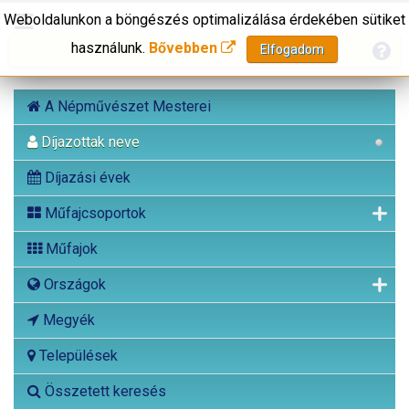
Weboldalunkon a böngészés optimalizálása érdekében sütiket
használunk.
Bővebben
Elfogadom
A Népművészet Mesterei
Díjazottak neve
Díjazási évek
Műfajcsoportok
Műfajok
Országok
Megyék
Települések
Összetett keresés