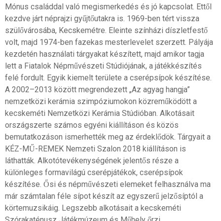
Mónus családdal való megismerkedés és jó kapcsolat. Ettől
kezdve járt néprajzi gyűjtőutakra is. 1969-ben tért vissza
szülővárosába, Kecskemétre. Eleinte színházi díszletfestő
volt, majd 1974-ben fazekas mesterlevelet szerzett. Pályája
kezdetén használati tárgyakat készített, majd amikor tagja
lett a Fiatalok Népművészeti Stúdiójának, a játékkészítés
felé fordult. Egyik kiemelt területe a cserépsípok készítése.
A 2002–2013 között megrendezett „Az agyag hangja”
nemzetközi kerámia szimpóziumokon közreműködött a
kecskeméti Nemzetközi Kerámia Stúdióban. Alkotásait
országszerte számos egyéni kiállításon és közös
bemutatkozáson ismerhették meg az érdeklődök. Tárgyait a
KÉZ-MŰ-REMEK Nemzeti Szalon 2018 kiállításon is
láthatták. Alkotótevékenységének jelentős része a
különleges formavilágú cserépjátékok, cserépsípok
készítése. Ősi és népművészeti elemeket felhasználva ma
már számtalan féle sípot készít az egyszerű jelzősíptól a
körtemuzsikáig. Legszebb alkotásait a kecskeméti
Szórakaténusz Játékmúzeum és Műhely őrzi.