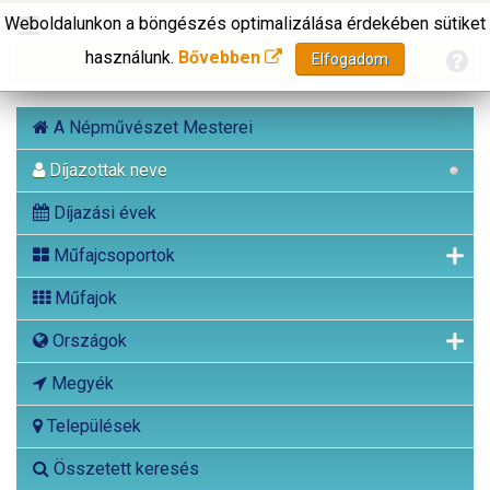
Weboldalunkon a böngészés optimalizálása érdekében sütiket
használunk.
Bővebben
Elfogadom
A Népművészet Mesterei
Díjazottak neve
Díjazási évek
Műfajcsoportok
Műfajok
Országok
Megyék
Települések
Összetett keresés