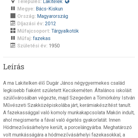
Település:
Lakitelek
Megye:
Bács-Kiskun
Ország:
Magyarország
Díjazási év:
2012
Műfajcsoport:
Tárgyalkotók
Műfaj:
fazekas
Születési év:
1950
Leírás
A ma Lakitelken élő Dugár János négygyermekes család
legkisebb fiaként született Kecskeméten. Általános iskoláit
szülővárosában végezte, majd Szegeden a Tömörkény István
Művészeti Szakközépiskolába járt, kerámiakészítést tanult.
A fazekassággal való komoly munkakapcsolata Makón indult,
ahol megismerte a fával való égetés gyakorlatát. Innen
Hódmezővásárhelyre került, a porcelángyárba. Meghatározó
volt munkásságára a hódmezővásárhelyi fazekasokkal, a