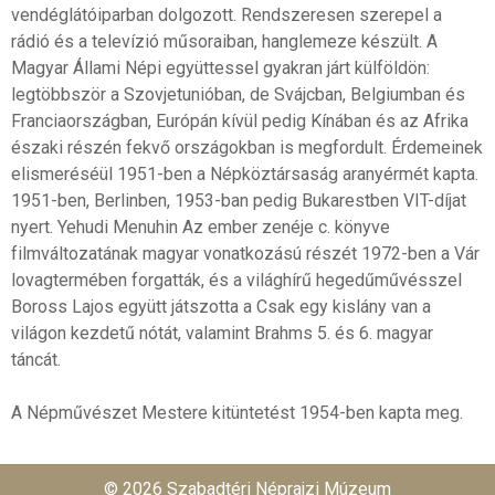
vendéglátóiparban dolgozott. Rendszeresen szerepel a
rádió és a televízió műsoraiban, hanglemeze készült. A
Magyar Állami Népi együttessel gyakran járt külföldön:
legtöbbször a Szovjetunióban, de Svájcban, Belgiumban és
Franciaországban, Európán kívül pedig Kínában és az Afrika
északi részén fekvő országokban is megfordult. Érdemeinek
elismeréséül 1951-ben a Népköztársaság aranyérmét kapta.
1951-ben, Berlinben, 1953-ban pedig Bukarestben VIT-díjat
nyert. Yehudi Menuhin Az ember zenéje c. könyve
filmváltozatának magyar vonatkozású részét 1972-ben a Vár
lovagtermében forgatták, és a világhírű hegedűművésszel
Boross Lajos együtt játszotta a Csak egy kislány van a
világon kezdetű nótát, valamint Brahms 5. és 6. magyar
táncát.
A Népművészet Mestere kitüntetést 1954-ben kapta meg.
© 2026 Szabadtéri Néprajzi Múzeum