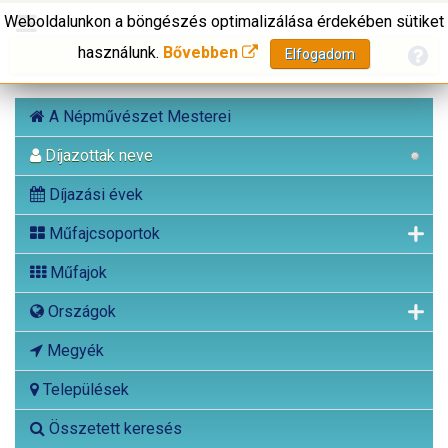
Weboldalunkon a böngészés optimalizálása érdekében sütiket
használunk.
Bővebben
Elfogadom
A Népművészet Mesterei
Díjazottak neve
Díjazási évek
Műfajcsoportok
Műfajok
Országok
Megyék
Települések
Összetett keresés