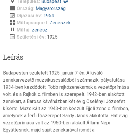
Település:
Budapest
Ország:
Magyarország
Díjazási év:
1954
Műfajcsoport:
Zenészek
Műfaj:
zenész
Születési év:
1925
Leírás
Budapesten született 1925. január 7-én. A kiváló
zenekarvezető muzsikuscsaládból származik, pályafutása
1934-ben kezdődött. Több rajkózenekarnak a vezetőprímása
volt, és a Rajkók c. filmben is szerepelt. 1942-ben alakított
zenekart, a Baross kávéházban két évig Cselényi Józsefet
kísérte. Muzsikált az 1943-ben készült Éjjeli zene c. filmben,
amelynek a férfi főszerepét Sárdy János alakította. Hat évig
vezetőprímása volt az 1950-ben alakult Állami Népi
Együttesnek, majd saját zenekarával ismét a