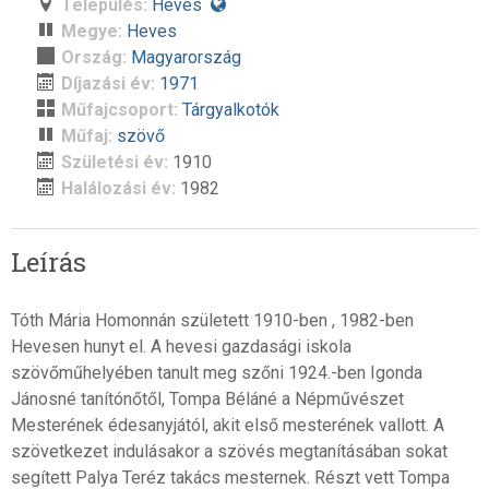
Település:
Heves
Megye:
Heves
Ország:
Magyarország
Díjazási év:
1971
Műfajcsoport:
Tárgyalkotók
Műfaj:
szövő
Születési év:
1910
Halálozási év:
1982
Leírás
Tóth Mária Homonnán született 1910-ben , 1982-ben
Hevesen hunyt el. A hevesi gazdasági iskola
szövőműhelyében tanult meg szőni 1924.-ben Igonda
Jánosné tanítónőtől, Tompa Béláné a Népművészet
Mesterének édesanyjától, akit első mesterének vallott. A
szövetkezet indulásakor a szövés megtanításában sokat
segített Palya Teréz takács mesternek. Részt vett Tompa