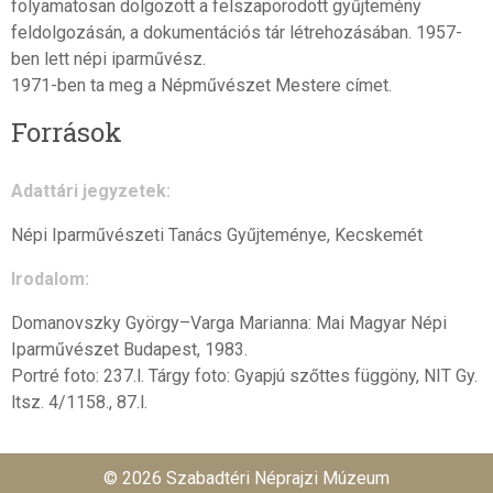
folyamatosan dolgozott a felszaporodott gyűjtemény
feldolgozásán, a dokumentációs tár létrehozásában. 1957-
ben lett népi iparművész.
1971-ben ta meg a Népművészet Mestere címet.
Források
Adattári jegyzetek:
Népi Iparművészeti Tanács Gyűjteménye, Kecskemét
Irodalom:
Domanovszky György–Varga Marianna: Mai Magyar Népi
Iparművészet Budapest, 1983.
Portré foto: 237.l. Tárgy foto: Gyapjú szőttes függöny, NIT Gy.
ltsz. 4/1158., 87.l.
© 2026 Szabadtéri Néprajzi Múzeum