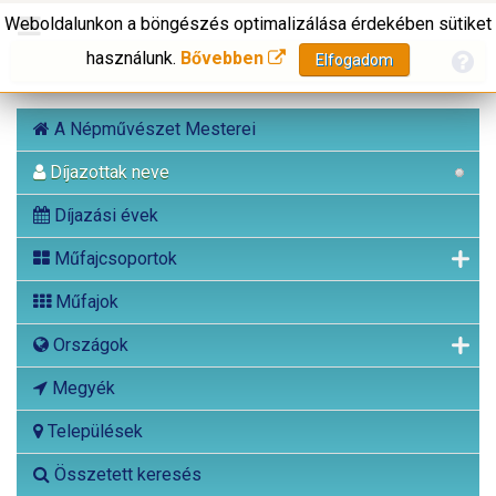
Weboldalunkon a böngészés optimalizálása érdekében sütiket
használunk.
Bővebben
Elfogadom
A Népművészet Mesterei
Díjazottak neve
Díjazási évek
Műfajcsoportok
Műfajok
Országok
Megyék
Települések
Összetett keresés