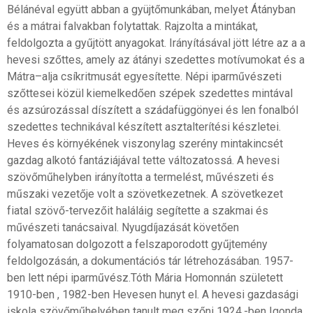
Bélánéval együtt abban a gyüjtőmunkában, melyet Átányban
és a mátrai falvakban folytattak. Rajzolta a mintákat,
feldolgozta a gyűjtött anyagokat. Irányításával jött létre az a a
hevesi szőttes, amely az átányi szedettes motívumokat és a
Mátra–alja csíkritmusát egyesítette. Népi iparművészeti
szőttesei közül kiemelkedően szépek szedettes mintával
és azsúrozással díszített a szádafüggönyei és len fonalból
szedettes technikával készített asztalterítési készletei.
Heves és környékének viszonylag szerény mintakincsét
gazdag alkotó fantáziájával tette változatossá. A hevesi
szövőműhelyben irányította a termelést, művészeti és
műszaki vezetője volt a szövetkezetnek. A szövetkezet
fiatal szövő-tervezőit haláláig segítette a szakmai és
művészeti tanácsaival. Nyugdíjazását követően
folyamatosan dolgozott a felszaporodott gyűjtemény
feldolgozásán, a dokumentációs tár létrehozásában. 1957-
ben lett népi iparművész.Tóth Mária Homonnán született
1910-ben , 1982-ben Hevesen hunyt el. A hevesi gazdasági
iskola szövőműhelyében tanult meg szőni 1924.-ben Igonda