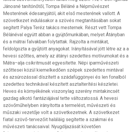
Jánosné tanítónőtől, Tompa Béláné a Népművészet
Mesterének édesanyjától, akit első mesterének vallott. A
szövetkezet indulásakor a szövés megtanításában sokat
segített Palya Teréz takács mesternek. Részt vett Tompa
Bélánéval együtt abban a gyüjtőmunkában, melyet Átányban
és a mátrai falvakban folytattak. Rajzolta a mintákat,
feldolgozta a gyűjtött anyagokat. Irányításával jött létre az a a
hevesi szőttes, amely az átányi szedettes motívumokat és a
Mátra–alja csíkritmusát egyesítette. Népi iparművészeti
szőttesei közül kiemelkedően szépek szedettes mintával
és azsúrozással díszített a szádafüggönyei és len fonalból
szedettes technikával készített asztalterítési készletei.
Heves és környékének viszonylag szerény mintakincsét
gazdag alkotó fantáziájával tette változatossá. A hevesi
szövőműhelyben irányította a termelést, művészeti és
műszaki vezetője volt a szövetkezetnek. A szövetkezet
fiatal szövő-tervezőit haláláig segítette a szakmai és
művészeti tanácsaival. Nyugdíjazását követően