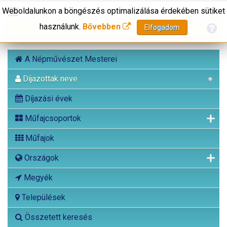
Weboldalunkon a böngészés optimalizálása érdekében sütiket
használunk.
Bővebben
Elfogadom
A Népművészet Mesterei
Díjazottak neve
Díjazási évek
Műfajcsoportok
Műfajok
Országok
Megyék
Települések
Összetett keresés