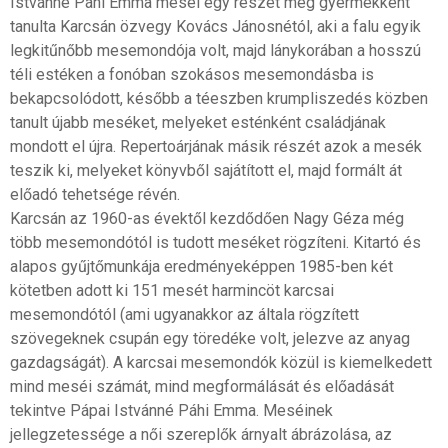
Istvánné Páhi Emma meséi egy részét még gyermekként
tanulta Karcsán özvegy Kovács Jánosnétól, aki a falu egyik
legkitűnőbb mesemondója volt, majd lánykorában a hosszú
téli estéken a fonóban szokásos mesemondásba is
bekapcsolódott, később a téeszben krumpliszedés közben
tanult újabb meséket, melyeket esténként családjának
mondott el újra. Repertoárjának másik részét azok a mesék
teszik ki, melyeket könyvből sajátított el, majd formált át
előadó tehetsége révén.
Karcsán az 1960-as évektől kezdődően Nagy Géza még
több mesemondótól is tudott meséket rögzíteni. Kitartó és
alapos gyűjtőmunkája eredményeképpen 1985-ben két
kötetben adott ki 151 mesét harmincöt karcsai
mesemondótól (ami ugyanakkor az általa rögzített
szövegeknek csupán egy töredéke volt, jelezve az anyag
gazdagságát). A karcsai mesemondók közül is kiemelkedett
mind meséi számát, mind megformálását és előadását
tekintve Pápai Istvánné Páhi Emma. Meséinek
jellegzetessége a női szereplők árnyalt ábrázolása, az