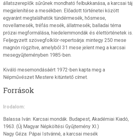
állatszereplők sűrűnek mondható felbukkanása, a karcsai táj
megjelenítése a mesékben. Előadott történetei között
egyaránt megtalálhatók tündérmesék, hősmese,
novellamesék, tréfás mesék, állatmesék; balladai téma
prózai megformálása, hiedelemmondák és élettörténetek is.
Feljegyzett szövegfolklór-repertoárja: mintegy 250 mese
magnón rögzítve, amelyből 31 mese jelent meg a karcsai
mesegyűjteményben 1985-ben.
Kiváló mesemondásáért 1972-ben kapta meg a
Népművészet Mestere kitüntető címet.
Források
Irodalom:
Balassa Iván: Karcsai mondák. Budapest, Akadémiai Kiadó,
1963. (Új Magyar Népköltési Gyűjtemény XI.)
Nagy Géza: Pápai Istvánné, a karcsai mesék