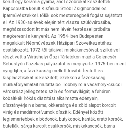
került egy kerámia gyárba, ahol szobrokat készítettek.
Kapcsolatba került Kisfaludí Stróbl Zsigmonddal és
iparművészekkel, tőlük sok mesterségbeli fogást sajátított
el. Az 1930-as évek elején tért vissza szülővárosába,
megházasodott itt más nem lévén festéssel próbálta
megkeresni a kenyerét. Az 1954-.ben Budapesten
megalakult Népművészek Háziipari Szövetkezetéhez
csatlakozott. 1972-től tálaival, miskakancsóival, szilkéivel
részt vett a Váráshelyi Őszi Tárlatokon majd a Gelencsér
Sebestyén Fazekas pályázatot is megnyerte. 1975-ben ment
nyugdíjba, a fazekasság mellett tovább festett és
kisplasztikákat is készített, ezekken a fazekasság
munkafolyamatait mutatta be. Többnyire a vásárhely-csúcsi
városrész jellegzetes szín és formavilágát, a fehéren
kobaltkék írókás díszítést alkalmazta edényein,
dísztányérjain a barna, okkersárga és zöld alapot korcolt
virág és madármotívumok díszítik. Edényei között
legismertebbek a bödönök, butykosok, kanták, arató korsók,
butellák, sárga karcolt csalikorsók, miskakancsók, barna