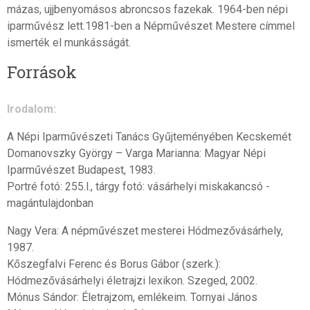
mázas, ujjbenyomásos abroncsos fazekak. 1964-ben népi
iparművész lett.1981-ben a Népművészet Mestere címmel
ismerték el munkásságát.
Források
Irodalom:
A Népi Iparművészeti Tanács Gyűjteményében Kecskemét
Domanovszky György – Varga Marianna: Magyar Népi
Iparművészet Budapest, 1983.
Portré fotó: 255.l., tárgy fotó: vásárhelyi miskakancsó -
magántulajdonban
Nagy Vera: A népművészet mesterei Hódmezővásárhely,
1987.
Kőszegfalvi Ferenc és Borus Gábor (szerk.):
Hódmezővásárhelyi életrajzi lexikon. Szeged, 2002.
Mónus Sándor: Életrajzom, emlékeim. Tornyai János