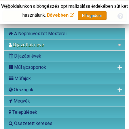
Weboldalunkon a böngészés optimalizálása érdekében sütiket
használunk.
Bővebben
Elfogadom
A Népművészet Mesterei
Díjazottak neve
Díjazási évek
Műfajcsoportok
Műfajok
Országok
Megyék
Települések
Összetett keresés