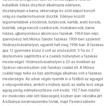
kobaltkék írókás díszítést alkalmazta edényein,
dísztányérjain a barna, okkersárga és zöld alapot korcolt
virág és madármotívumok díszítik. Edényei között
legismertebbek a bödönök, butykosok, kanták, arató korsók,
butellák, sárga karcolt csalikorsók, miskakancsók, barna
mázas, ujjbenyomásos abroncsos fazekak. 1964-ben népi
iparművész lett.Mónus Sándor fazekas 1909-ben született
Hódmezővásárhelyen, ugyanitt halt meg 1996-ban. A fazekas
apa 12 gyermeke közül ő volt az elsőszülött. 5 fiú és 7
lánytestvére sajátítottra el a családi műhelyben a fazekas
mesterséget. Hódmezővásárhelyen a 20-as években az
Újvárosi városrészben sok fazekas család élt. A Mónus
család nagy telke és ház adottságai alkalmas volt a fazekas
mesterségre. Az udvar végén nyerték ki a földből az agyagot
a vályogvetéshez, amiből a műhely épült, az alatta levő sárga
agyag pedig edénykészítésre volt kiváló. 1927-ben másfél
évi inaskodás után lett tálassegéd, közben ipari iskolába járt.
A kőbányai kerámiaüzembe hívták, majd Pesterzsébetre