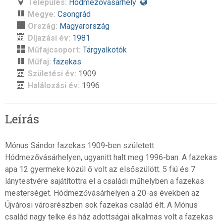
Település:
Hódmezővásárhely
Megye:
Csongrád
Ország:
Magyarország
Díjazási év:
1981
Műfajcsoport:
Tárgyalkotók
Műfaj:
fazekas
Születési év:
1909
Halálozási év:
1996
Leírás
Mónus Sándor fazekas 1909-ben született
Hódmezővásárhelyen, ugyanitt halt meg 1996-ban. A fazekas
apa 12 gyermeke közül ő volt az elsőszülött. 5 fiú és 7
lánytestvére sajátítottra el a családi műhelyben a fazekas
mesterséget. Hódmezővásárhelyen a 20-as években az
Újvárosi városrészben sok fazekas család élt. A Mónus
család nagy telke és ház adottságai alkalmas volt a fazekas