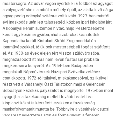
mesterségre. Az udvar végén nyerték ki a földből az agyagot
a vályogvetéshez, amiből a műhely épült, az alatta levő sárga
agyag pedig edénykészítésre volt kiváló. 1927-ben másfél
évi inaskodás után lett tálassegéd, közben ipari iskolába járt.
A kőbányai kerámiaüzembe hívták, majd Pesterzsébetre
került egy kerámia gyárba, ahol szobrokat készítettek.
Kapcsolatba került Kisfaludí Stróbl Zsigmonddal és
iparművészekkel, tőlük sok mesterségbeli fogást sajátított
el. Az 1930-as évek elején tért vissza szülővárosába,
megházasodott itt más nem lévén festéssel próbálta
megkeresni a kenyerét. Az 1954-.ben Budapesten
megalakult Népművészek Háziipari Szövetkezetéhez
csatlakozott. 1972-től tálaival, miskakancsóival, szilkéivel
részt vett a Váráshelyi Őszi Tárlatokon majd a Gelencsér
Sebestyén Fazekas pályázatot is megnyerte. 1975-ben ment
nyugdíjba, a fazekasság mellett tovább festett és
kisplasztikákat is készített, ezekken a fazekasság
munkafolyamatait mutatta be. Többnyire a vásárhely-csúcsi
városrész jellegzetes szín és formavilágát, a fehéren