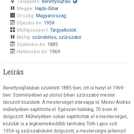
Település:
Berettyóújfalu
Megye:
Hajdú-Bihar
Ország:
Magyarország
Díjazási év:
1959
Műfajcsoport:
Tárgyalkotók
Műfaj:
szűrrátétes
,
szűrszabó
Születési év:
1885
Halálozási év:
1969
Leírás
Berettyóújfaluban született 1885-ben, ott is hunyt el 1969-
ben. Személyében az utolsó bihari szűrszabó mester
távozott közülünk. A mesterséget édesapja id. Mezei András
műhelyében sajátította el. Egészen haláláig, 70 éven át
dolgozott. Műhelyében sokan sajátították el a mesterséget,
közülük is a legkiemelkedőbb tanítvány Tóth Lajos volt.
1954-ig szűrszabóként dolgozott, a mesterségre jellemző