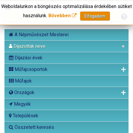
Weboldalunkon a böngészés optimalizálása érdekében sütiket
használunk.
Bővebben
Elfogadom
A Népművészet Mesterei
Díjazottak neve
Díjazási évek
Műfajcsoportok
Műfajok
Országok
Megyék
Települések
Összetett keresés