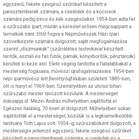
egyszerű, fekete szegésű szűröket készített a
parasztemberek számára, a cselédek és a kocsisok
számára pedig piros és kék szegésűeket. 1954-ben adta fel
a szűrszabó ipart, miután a kereslet erősen megcsappant a
termékek iránt. Ettől fogva a Népművészek Házi Ipari
szövetkezete számára dolgozott, saját megfogalmazása
szerint „díszmunkák” (szűrrátétes technikával készített
terítők, asztali és fali futók, párnák, könyvborítók, pénztárcák)
kerültek ki keze alól. Élete végéig tanította a fiatalabbakat a
mesterség fogásaira, művészi újrafogalmazására. 1954-ben
népi iparművész lett.Berettyóújfaluban született 1885-ben,
ott is hunyt el 1969-ben. Személyében az utolsó bihari
szűrszabó mester távozott közülünk. A mesterséget
édesapja id. Mezei András műhelyében sajátította el.
Egészen haláláig, 70 éven át dolgozott. Műhelyében sokan
sajátították el a mesterséget, közülük is a legkiemelkedőbb
tanítvány Tóth Lajos volt. 1954-ig szűrszabóként dolgozott, a
mesterségre jellemző egyszerű, fekete szegésű szűröket
készített a parasztemberek számára, a cselédek és a