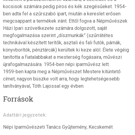
kocsisok számára pedig piros és kék szegésűeket. 1954-
ben adta fel a szűrszabó ipart, miután a kereslet erősen
megcsappant a termékek iránt. Ettől fogva a Népművészek
Házi Ipari szövetkezete számára dolgozott, saját
megfogalmazása szerint „díszmunkák” (szűrrátétes
technikával készített terítők, asztali és fali futók, párnák,
könyvborítók, pénztárcák) kerültek ki keze alól. Élete végéig
tanította a fiatalabbakat a mesterség fogásaira, művészi
újrafogalmazására. 1954-ben népi iparművész lett.
1959-ben kapta meg a Népművészet Mestere kitüntető
címet, nagyon büszke volt arra, hogy legtehetségesebb
tanítványával, Tóth Lajossal egy évben.
Források
Adattári jegyzetek:
Népi Iparművészeti Tanács Gyűjtemény, Kecskemét