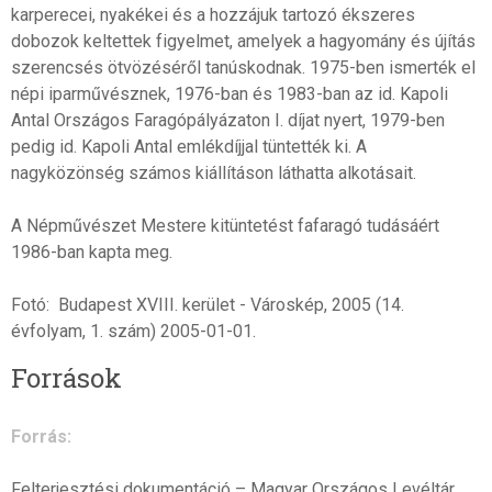
karperecei, nyakékei és a hozzájuk tartozó ékszeres
dobozok keltettek figyelmet, amelyek a hagyomány és újítás
szerencsés ötvözéséről tanúskodnak. 1975-ben ismerték el
népi iparművésznek, 1976-ban és 1983-ban az id. Kapoli
Antal Országos Faragópályázaton I. díjat nyert, 1979-ben
pedig id. Kapoli Antal emlékdíjjal tüntették ki. A
nagyközönség számos kiállításon láthatta alkotásait.
A Népművészet Mestere kitüntetést fafaragó tudásáért
1986-ban kapta meg.
Fotó: Budapest XVIII. kerület - Városkép, 2005 (14.
évfolyam, 1. szám) 2005-01-01.
Források
Forrás:
Felterjesztési dokumentáció – Magyar Országos Levéltár