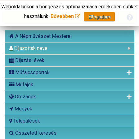
Weboldalunkon a böngészés optimalizálása érdekében sütiket
használunk.
Bővebben
Elfogadom
A Népművészet Mesterei
Díjazottak neve
Díjazási évek
Műfajcsoportok
Műfajok
Országok
Megyék
Települések
Összetett keresés