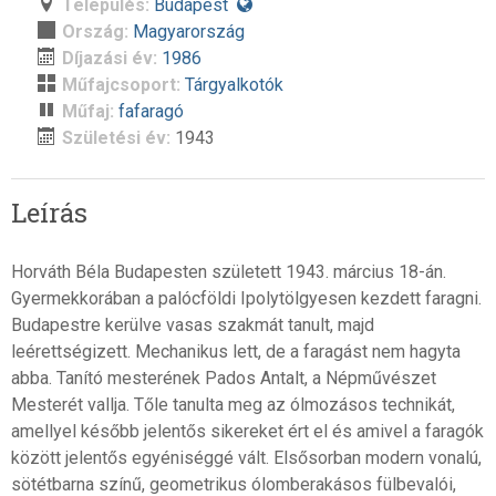
Település:
Budapest
Ország:
Magyarország
Díjazási év:
1986
Műfajcsoport:
Tárgyalkotók
Műfaj:
fafaragó
Születési év:
1943
Leírás
Horváth Béla Budapesten született 1943. március 18-án.
Gyermekkorában a palócföldi Ipolytölgyesen kezdett faragni.
Budapestre kerülve vasas szakmát tanult, majd
leérettségizett. Mechanikus lett, de a faragást nem hagyta
abba. Tanító mesterének Pados Antalt, a Népművészet
Mesterét vallja. Tőle tanulta meg az ólmozásos technikát,
amellyel később jelentős sikereket ért el és amivel a faragók
között jelentős egyéniséggé vált. Elsősorban modern vonalú,
sötétbarna színű, geometrikus ólomberakásos fülbevalói,